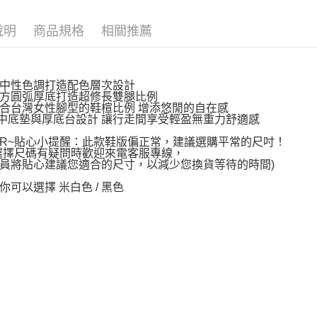
說明
商品規格
相關推薦
中性色調打造配色層次設計
方圓弧厚底打造超修長雙腿比例
合台灣女性腳型的鞋楦比例 增添悠閒的自在感
中底墊與厚底台設計 讓行走間享受輕盈無重力舒適感
AR~貼心小提醒：此款鞋版偏正常，建議選購平常的尺吋！
選擇尺碼有疑問時歡迎來電客服專線，
員將貼心建議您適合的尺寸，以減少您換貨等待的時間)
你可以選擇 米白色 / 黑色