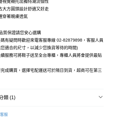
疊視覺襯托出獨特潮流個性
古大方圓頭設計舒適又好走
裡穿著親膚透氣
0，滿NT$1,000(含以上)免運費
~品質保證請您安心選購
碼有疑問時歡迎來電客服專線 02-82879898，客服人員
議您適合的尺寸，以減少您換貨等待的時間)
後續服務可將鞋子送至全台專櫃，專櫃人員將會提供最貼
前完成購買，選擇宅配運送可於隔日到貨，超商可在第三
類 (1)
客服