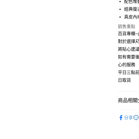
配色堆
運送方式
經典復
宅配
真皮內
每筆NT$9
銷售重點
百貨專櫃
對於選擇尺
將貼心建
如有需要
心的服務
平日三點
日取貨
商品相關分
樂福鞋
分享