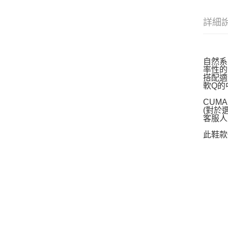
詳細
自然系
率性的
搭配適
軟Q的
CUM
(對於
客服人
此鞋款