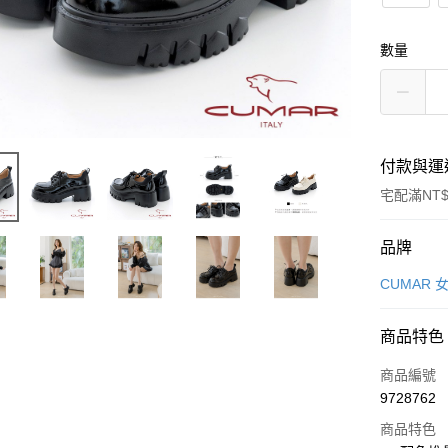
數量
付款與運
宅配滿NT$
付款方式
品牌
信用卡一
CUMAR 
LINE Pay
商品特色
Apple Pay
商品編號
街口支付
9728762
商品特色