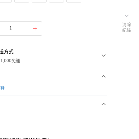
清除
紀錄
送方式
1,000免運
次付款
女鞋