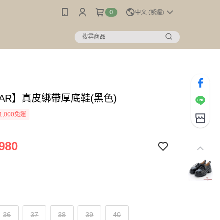
0
中文 (繁體)
MAR】真皮綁帶厚底鞋(黑色)
1,000免運
980
36
37
38
39
40