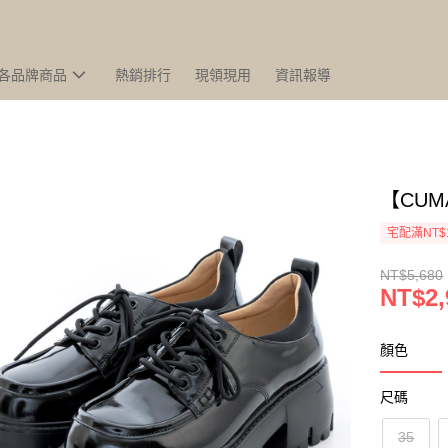
各品牌商品
熱銷排行
現領現用
資訊報導
【CU
宅配滿NT$
NT$5,680
NT$2,
顏色
尺碼
35