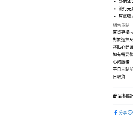
舒適滿
運送方式
流行元
宅配
厚底彈
每筆NT$9
銷售重點
百貨專櫃
對於選擇尺
將貼心建
如有需要
心的服務
平日三點
日取貨
商品相關分
涼托鞋
分享