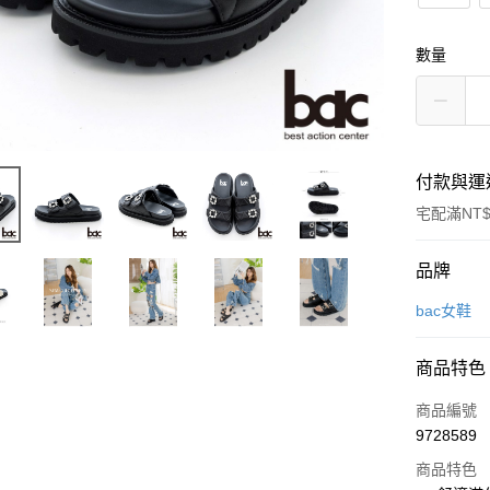
數量
付款與運
宅配滿NT$
付款方式
品牌
信用卡一
bac女鞋
LINE Pay
商品特色
Apple Pay
商品編號
街口支付
9728589
商品特色