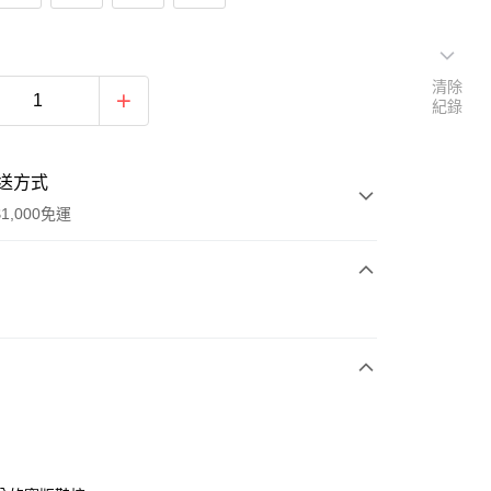
清除
紀錄
送方式
1,000免運
次付款