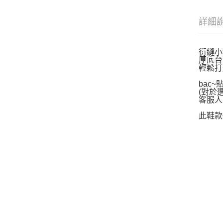
詳細
衍縫小
厚底台
輕鬆打
bac
(對於
客服人
此鞋款