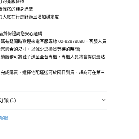
分的寬版鞋楦
素混搭的鞋身造型
力大底在行走舒適且增加穩定度
0，滿NT$1,000(含以上)免運費
~品質保證請您安心選購
碼有疑問時歡迎來電客服專線 02-82879898，客服人員
議您適合的尺寸，以減少您換貨等待的時間)
後續服務可將鞋子送至全台專櫃，專櫃人員將會提供最貼
前完成購買，選擇宅配運送可於隔日到貨，超商可在第三
類 (1)
客服