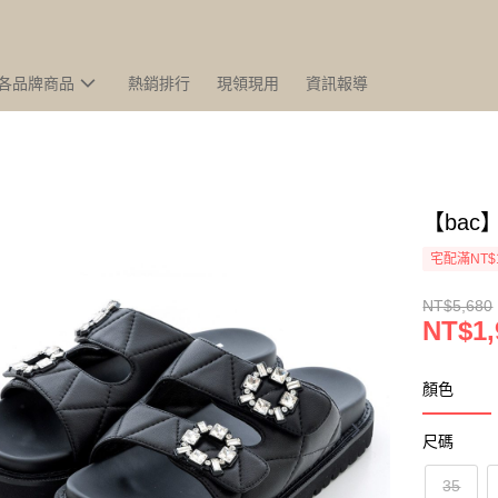
各品牌商品
熱銷排行
現領現用
資訊報導
【ba
宅配滿NT$
NT$5,680
NT$1,
顏色
尺碼
35