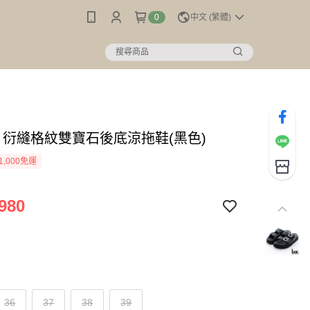
0
中文 (繁體)
c】衍縫格紋雙寶石後底涼拖鞋(黑色)
1,000免運
980
36
37
38
39