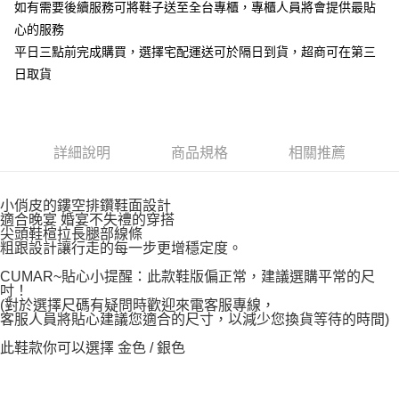
如有需要後續服務可將鞋子送至全台專櫃，專櫃人員將會提供最貼
心的服務
平日三點前完成購買，選擇宅配運送可於隔日到貨，超商可在第三
日取貨
詳細說明
商品規格
相關推薦
小俏皮的鏤空排鑽鞋面設計
適合晚宴 婚宴不失禮的穿搭
尖頭鞋楦拉長腿部線條
粗跟設計讓行走的每一步更增穩定度。
CUMAR~貼心小提醒：此款鞋版偏正常，建議選購平常的尺
吋！
(對於選擇尺碼有疑問時歡迎來電客服專線，
客服人員將貼心建議您適合的尺寸，以減少您換貨等待的時間)
此鞋款你可以選擇 金色 / 銀色