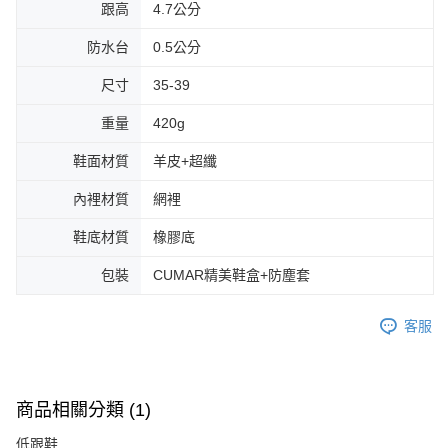
跟高
4.7公分
防水台
0.5公分
尺寸
35-39
重量
420g
鞋面材質
羊皮+超纖
內裡材質
網裡
鞋底材質
橡膠底
包裝
CUMAR精美鞋盒+防塵套
客服
商品相關分類 (1)
低跟鞋