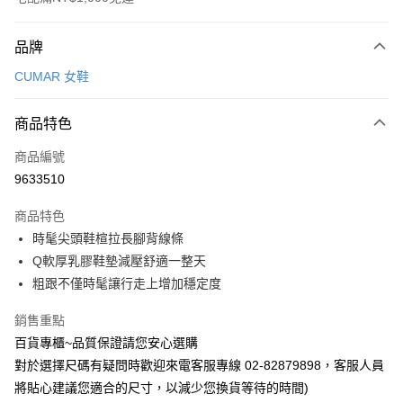
付款方式
品牌
信用卡一次付款
CUMAR 女鞋
LINE Pay
商品特色
Apple Pay
商品編號
街口支付
9633510
運送方式
商品特色
宅配
時髦尖頭鞋楦拉長腳背線條
每筆NT$90，滿NT$1,000(含以上)免運費
Q軟厚乳膠鞋墊減壓舒適一整天
粗跟不僅時髦讓行走上增加穩定度
銷售重點
百貨專櫃~品質保證請您安心選購
對於選擇尺碼有疑問時歡迎來電客服專線 02-82879898，客服人員
將貼心建議您適合的尺寸，以減少您換貨等待的時間)