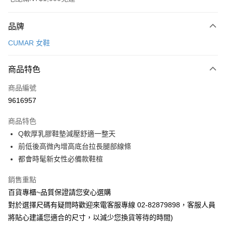
付款方式
品牌
信用卡一次付款
CUMAR 女鞋
LINE Pay
商品特色
Apple Pay
商品編號
街口支付
9616957
運送方式
商品特色
宅配
Q軟厚乳膠鞋墊減壓舒適一整天
每筆NT$90，滿NT$1,000(含以上)免運費
前低後高微內增高底台拉長腿部線條
都會時髦新女性必備款鞋楦
銷售重點
百貨專櫃~品質保證請您安心選購
對於選擇尺碼有疑問時歡迎來電客服專線 02-82879898，客服人員
將貼心建議您適合的尺寸，以減少您換貨等待的時間)