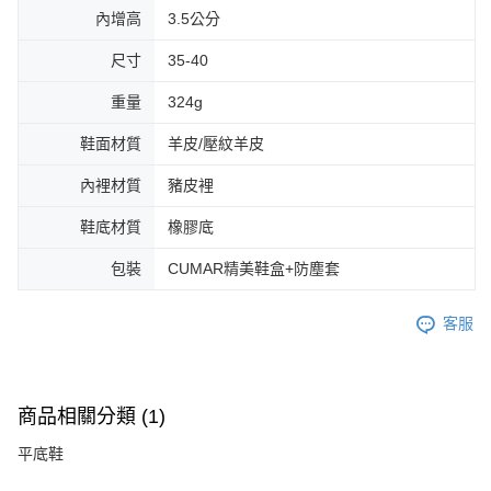
內增高
3.5公分
尺寸
35-40
重量
324g
鞋面材質
羊皮/壓紋羊皮
內裡材質
豬皮裡
鞋底材質
橡膠底
包裝
CUMAR精美鞋盒+防塵套
客服
商品相關分類 (1)
平底鞋