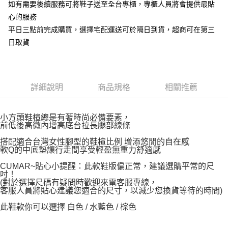
如有需要後續服務可將鞋子送至全台專櫃，專櫃人員將會提供最貼
心的服務
平日三點前完成購買，選擇宅配運送可於隔日到貨，超商可在第三
日取貨
詳細說明
商品規格
相關推薦
小方頭鞋楦總是有著時尚必備要素，
前低後高微內增高底台拉長腿部線條
搭配適合台灣女性腳型的鞋楦比例 增添悠閒的自在感
軟Q的中底墊讓行走間享受輕盈無重力舒適感
CUMAR~貼心小提醒：此款鞋版偏正常，建議選購平常的尺
吋！
(對於選擇尺碼有疑問時歡迎來電客服專線，
客服人員將貼心建議您適合的尺寸，以減少您換貨等待的時間)
此鞋款你可以選擇 白色 / 水藍色 / 棕色