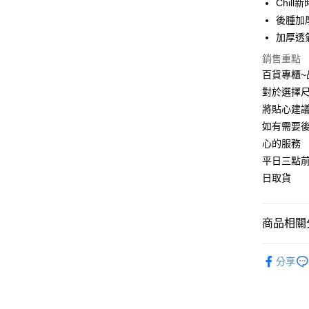
Chil
運送方式
後腫加
宅配
加厚透
每筆NT$9
銷售重點
百貨專櫃
對於選擇尺
將貼心建
如有需要
心的服務
平日三點
日取貨
商品相關分
平底鞋
分享