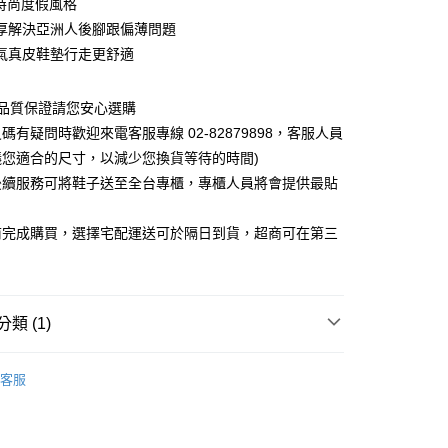
l新時尚度假風格
厚解決亞洲人後腳跟偏薄問題
氣真皮鞋墊行走更舒適
0，滿NT$1,000(含以上)免運費
~品質保證請您安心選購
碼有疑問時歡迎來電客服專線 02-82879898，客服人員
議您適合的尺寸，以減少您換貨等待的時間)
後續服務可將鞋子送至全台專櫃，專櫃人員將會提供最貼
前完成購買，選擇宅配運送可於隔日到貨，超商可在第三
類 (1)
客服