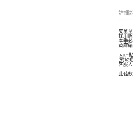
詳細
皮革草
採用豚
本季必
黃麻編
bac
(對於
客服人
此鞋款你