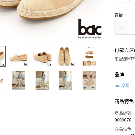
數量
付款與運
宅配滿NT$
付款方式
品牌
信用卡一
bac女鞋
LINE Pay
商品特色
Apple Pay
商品編號
街口支付
9609676
商品特色