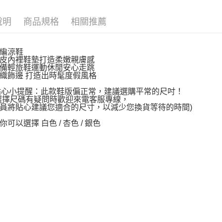
說明
商品規格
相關推薦
編涼鞋
皮內裡鞋墊打造柔嫩親膚感
備輕旅鞋運動休閒安心走跳
織飾邊 打造出時髦度假風格
~貼心小提醒：此款鞋版偏正常，建議選購平常的尺吋！
選擇尺碼有疑問時歡迎來電客服專線，
員將貼心建議您適合的尺寸，以減少您換貨等待的時間)
可以選擇 白色 / 杏色 / 銀色