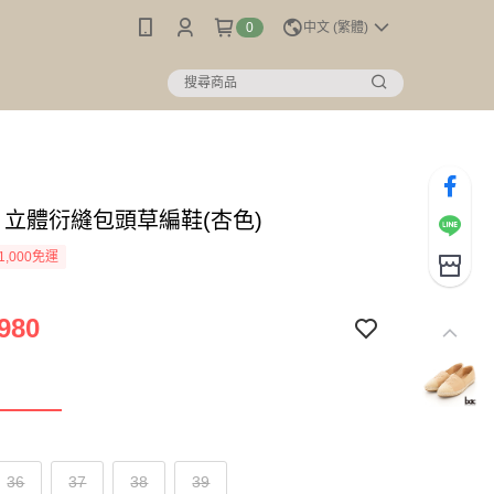
0
中文 (繁體)
c】立體衍縫包頭草編鞋(杏色)
1,000免運
980
36
37
38
39