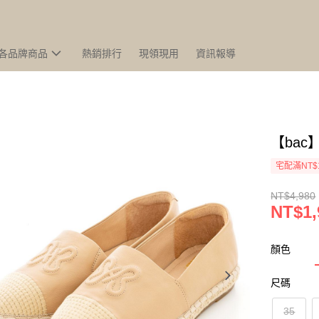
各品牌商品
熱銷排行
現領現用
資訊報導
【ba
宅配滿NT$
NT$4,980
NT$1,
顏色
尺碼
35