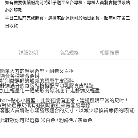
如有需要後續服務可將鞋子送至全台專櫃，專櫃人員將會提供最貼
心的服務
平日三點前完成購買，選擇宅配運送可於隔日到貨，超商可在第三
日取貨
詳細說明
商品規格
相關推薦
簡單大方的鞋身造型，耐看又百搭
適合各種場合穿搭
特別嚴選舒適觸感的頭層牛皮面料
舒適滿分的寬版鞋楦搭配厚切乳膠真皮鞋墊
加上輕量化一體成形的發泡底 行走舒適又輕盈
bac~貼心小提醒：此款鞋版偏正常，建議選購平常的尺吋！
(對於選擇尺碼有疑問時歡迎來電客服專線，
客服人員將貼心建議您適合的尺寸，以減少您換貨等待的時間)
此鞋款你可以選擇 米白色 / 粉綠色 / 灰藍色