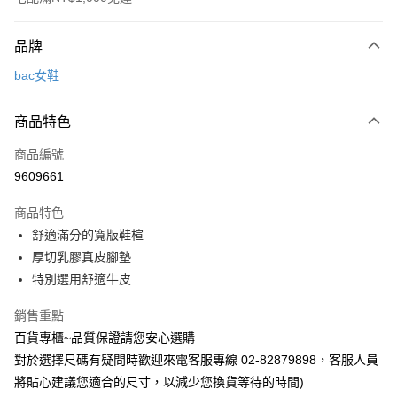
付款方式
品牌
信用卡一次付款
bac女鞋
LINE Pay
商品特色
Apple Pay
商品編號
街口支付
9609661
運送方式
商品特色
宅配
舒適滿分的寬版鞋楦
每筆NT$90，滿NT$1,000(含以上)免運費
厚切乳膠真皮腳墊
特別選用舒適牛皮
銷售重點
百貨專櫃~品質保證請您安心選購
對於選擇尺碼有疑問時歡迎來電客服專線 02-82879898，客服人員
將貼心建議您適合的尺寸，以減少您換貨等待的時間)