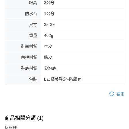
跟高
3公分
防水台
1公分
尺寸
35-39
重量
402g
鞋面材質
牛皮
內裡材質
豬皮
鞋底材質
發泡底
包裝
bac精美鞋盒+防塵套
客服
商品相關分類 (1)
休閒鞋