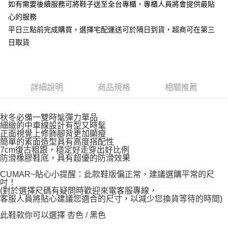
如有需要後續服務可將鞋子送至全台專櫃，專櫃人員將會提供最貼
心的服務
平日三點前完成購買，選擇宅配運送可於隔日到貨，超商可在第三
日取貨
詳細說明
商品規格
相關推薦
秋冬必備一雙時髦彈力單品
細緻的中車線設計有型又時髦
正面視覺上修飾腳背更加顯瘦
簡單的素面造型具有高度搭配性
7cm復古粗跟，穩定好走穿出好比例
防滑橡膠鞋底，具有超優的防滑效果
CUMAR~貼心小提醒：此款鞋版偏正常，建議選購平常的尺
吋！
(對於選擇尺碼有疑問時歡迎來電客服專線，
客服人員將貼心建議您適合的尺寸，以減少您換貨等待的時間)
此鞋款你可以選擇 杏色 / 黑色