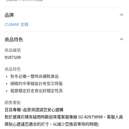
付款方式
品牌
信用卡一次付款
CUMAR 女鞋
LINE Pay
商品特色
Apple Pay
商品編號
街口支付
9187108
運送方式
商品特色
宅配
秋冬必備一雙時尚襪靴單品
每筆NT$90，滿NT$1,000(含以上)免運費
細緻的中車線設計有型又時髦
粗跟穩定好走穿出好穩定性高
銷售重點
百貨專櫃~品質保證請您安心選購
對於選擇尺碼有疑問時歡迎來電客服專線 02-82879898，客服人員
將貼心建議您適合的尺寸，以減少您換貨等待的時間)