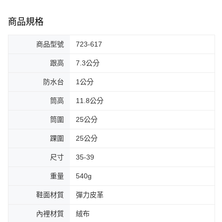
商品規格
商品型號
723-617
跟高
7.3公分
防水台
1公分
筒高
11.8公分
筒圍
25公分
踝圍
25公分
尺寸
35-39
重量
540g
鞋面材質
彈力皮革
內裡材質
絨布