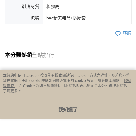
鞋底材質
橡膠底
包裝
bac精美鞋盒+防塵套
客服
本分類熱銷
全站排行
本網站中使用 cookie，欲查詢有關本網站使用 cookie 方式之詳情，及若您不希
熱門標籤
望在電腦上使用 cookie 時應如何變更電腦的 cookie 設定，請參閱本網站「
隱私
權條款
」之 Cookie 聲明。您繼續使用本網站即表示您同意本公司得按本網站使
用條款之 Cookie 聲明使用 cookie。
了解更多 >
我知道了