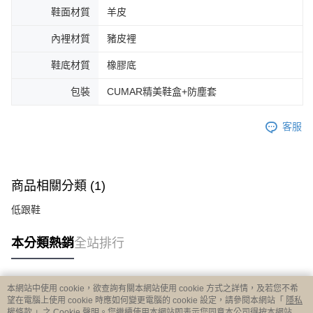
鞋面材質
羊皮
內裡材質
豬皮裡
鞋底材質
橡膠底
包裝
CUMAR精美鞋盒+防塵套
客服
商品相關分類 (1)
低跟鞋
本分類熱銷
全站排行
本網站中使用 cookie，欲查詢有關本網站使用 cookie 方式之詳情，及若您不希
熱門標籤
望在電腦上使用 cookie 時應如何變更電腦的 cookie 設定，請參閱本網站「
隱私
權條款
」之 Cookie 聲明。您繼續使用本網站即表示您同意本公司得按本網站使