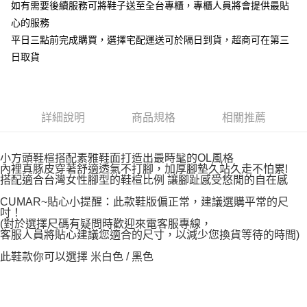
如有需要後續服務可將鞋子送至全台專櫃，專櫃人員將會提供最貼
心的服務
平日三點前完成購買，選擇宅配運送可於隔日到貨，超商可在第三
日取貨
詳細說明
商品規格
相關推薦
小方頭鞋楦搭配素雅鞋面打造出最時髦的OL風格
內裡真豚皮穿著舒適透氣不打腳，加厚腳墊久站久走不怕累!
搭配適合台灣女性腳型的鞋楦比例 讓腳趾感受悠閒的自在感
CUMAR~貼心小提醒：此款鞋版偏正常，建議選購平常的尺
吋！
(對於選擇尺碼有疑問時歡迎來電客服專線，
客服人員將貼心建議您適合的尺寸，以減少您換貨等待的時間)
此鞋款你可以選擇 米白色 / 黑色