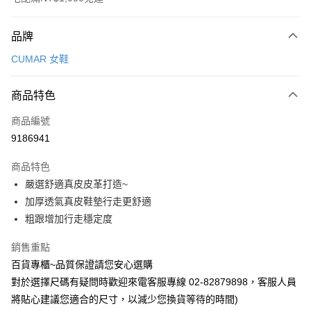
付款方式
品牌
信用卡一次付款
CUMAR 女鞋
LINE Pay
商品特色
Apple Pay
商品編號
街口支付
9186941
運送方式
商品特色
宅配
嚴選舒適真皮皮革打造~
每筆NT$90，滿NT$1,000(含以上)免運費
加厚透氣真皮鞋墊行走更舒適
粗跟增加行走穩定度
銷售重點
百貨專櫃~品質保證請您安心選購
對於選擇尺碼有疑問時歡迎來電客服專線 02-82879898，客服人員
將貼心建議您適合的尺寸，以減少您換貨等待的時間)