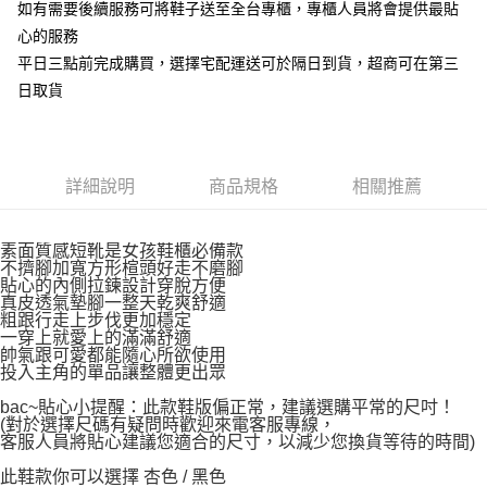
如有需要後續服務可將鞋子送至全台專櫃，專櫃人員將會提供最貼
心的服務
平日三點前完成購買，選擇宅配運送可於隔日到貨，超商可在第三
日取貨
詳細說明
商品規格
相關推薦
素面質感短靴是女孩鞋櫃必備款
不擠腳加寬方形楦頭好走不磨腳
貼心的內側拉鍊設計穿脫方便
真皮透氣墊腳一整天乾爽舒適
粗跟行走上步伐更加穩定
一穿上就愛上的滿滿舒適
帥氣跟可愛都能隨心所欲使用
投入主角的單品讓整體更出眾
bac~貼心小提醒：此款鞋版偏正常，建議選購平常的尺吋！
(對於選擇尺碼有疑問時歡迎來電客服專線，
客服人員將貼心建議您適合的尺寸，以減少您換貨等待的時間)
此鞋款你可以選擇 杏色 / 黑色