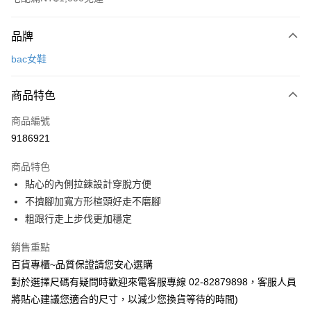
付款方式
品牌
信用卡一次付款
bac女鞋
LINE Pay
商品特色
Apple Pay
商品編號
街口支付
9186921
運送方式
商品特色
宅配
貼心的內側拉鍊設計穿脫方便
每筆NT$90，滿NT$1,000(含以上)免運費
不擠腳加寬方形楦頭好走不磨腳
粗跟行走上步伐更加穩定
銷售重點
百貨專櫃~品質保證請您安心選購
對於選擇尺碼有疑問時歡迎來電客服專線 02-82879898，客服人員
將貼心建議您適合的尺寸，以減少您換貨等待的時間)