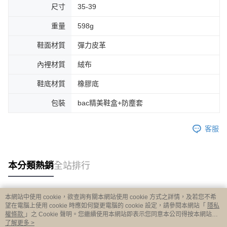
尺寸
35-39
重量
598g
鞋面材質
彈力皮革
內裡材質
絨布
鞋底材質
橡膠底
包裝
bac精美鞋盒+防塵套
客服
本分類熱銷
全站排行
本網站中使用 cookie，欲查詢有關本網站使用 cookie 方式之詳情，及若您不希
熱門標籤
望在電腦上使用 cookie 時應如何變更電腦的 cookie 設定，請參閱本網站「
隱私
權條款
」之 Cookie 聲明。您繼續使用本網站即表示您同意本公司得按本網站使
用條款之 Cookie 聲明使用 cookie。
了解更多 >