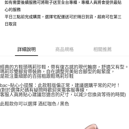
如有需要後續服務可將鞋子送至全台專櫃，專櫃人員將會提供最貼
心的服務
平日三點前完成購買，選擇宅配運送可於隔日到貨，超商可在第三
日取貨
詳細說明
商品規格
相關推薦
經典的方鞋頭瑪莉珍鞋，帶有復古感的現代輪廓，舒適又有型。
瑪莉珍雙腳背帶裝飾，自在調整完美貼合腳型的鬆緊度，
是款注重細節的百搭粗跟鞋瑪莉珍鞋
bac~貼心小提醒：此款鞋版偏正常，建議選購平常的尺吋！
(對於選擇尺碼有疑問時歡迎來電客服專線，
客服人員將貼心建議您適合的尺寸，以減少您換貨等待的時間)
此鞋款你可以選擇 酒紅咖色 / 黑色