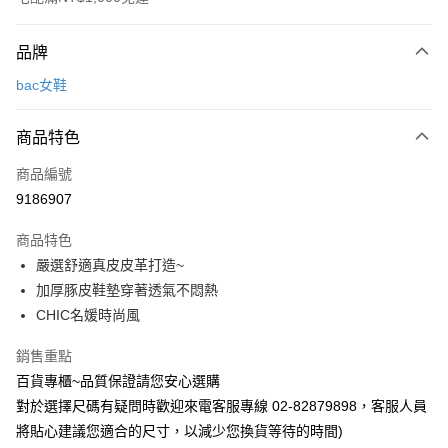
付款方式
品牌
信用卡一次付款
bac女鞋
LINE Pay
商品特色
Apple Pay
商品編號
街口支付
9186907
運送方式
商品特色
宅配
嚴選舒適真皮皮革打造~
每筆NT$90，滿NT$1,000(含以上)免運費
加厚豚皮鞋墊穿著透氣不悶熱
CHIC名媛時尚風
銷售重點
百貨專櫃~品質保證請您安心選購
對於選擇尺碼有疑問時歡迎來電客服專線 02-82879898，客服人員
將貼心建議您適合的尺寸，以減少您換貨等待的時間)