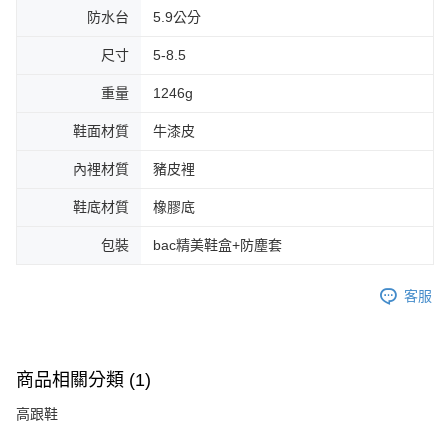
防水台
5.9公分
尺寸
5-8.5
重量
1246g
鞋面材質
牛漆皮
內裡材質
豬皮裡
鞋底材質
橡膠底
包裝
bac精美鞋盒+防塵套
客服
商品相關分類 (1)
高跟鞋