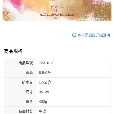
顯示電腦版詳細說明
商品規格
商品型號
723–012
跟高
6.5公分
防水台
1.5公分
尺寸
35–39
重量
402g
鞋面材質
牛皮