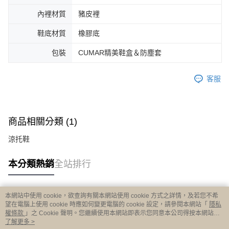
內裡材質
豬皮裡
鞋底材質
橡膠底
包裝
CUMAR精美鞋盒＆防塵套
客服
商品相關分類 (1)
涼托鞋
本分類熱銷
全站排行
本網站中使用 cookie，欲查詢有關本網站使用 cookie 方式之詳情，及若您不希
熱門標籤
望在電腦上使用 cookie 時應如何變更電腦的 cookie 設定，請參閱本網站「
隱私
權條款
」之 Cookie 聲明。您繼續使用本網站即表示您同意本公司得按本網站使
用條款之 Cookie 聲明使用 cookie。
了解更多 >