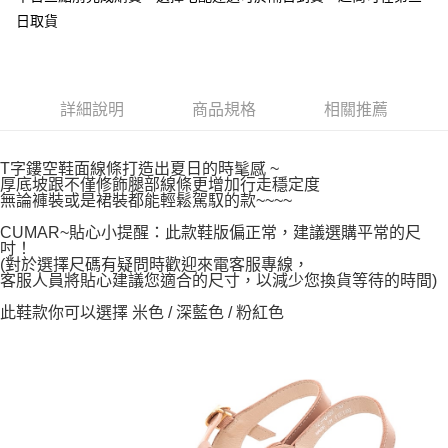
日取貨
詳細說明
商品規格
相關推薦
T字鏤空鞋面線條打造出夏日的時髦感 ~
厚底坡跟不僅修飾腿部線條更增加行走穩定度
無論褲裝或是裙裝都能輕鬆駕馭的款~~~~
CUMAR~貼心小提醒：此款鞋版偏正常，建議選購平常的尺
吋！
(對於選擇尺碼有疑問時歡迎來電客服專線，
客服人員將貼心建議您適合的尺寸，以減少您換貨等待的時間)
此鞋款你可以選擇 米色 / 深藍色 / 粉紅色