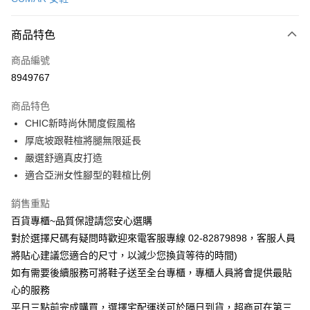
LINE Pay
商品特色
Apple Pay
商品編號
街口支付
8949767
運送方式
商品特色
宅配
CHIC新時尚休閒度假風格
每筆NT$90，滿NT$1,000(含以上)免運費
厚底坡跟鞋楦將腿無限延長
嚴選舒適真皮打造
適合亞洲女性腳型的鞋楦比例
銷售重點
百貨專櫃~品質保證請您安心選購
對於選擇尺碼有疑問時歡迎來電客服專線 02-82879898，客服人員
將貼心建議您適合的尺寸，以減少您換貨等待的時間)
如有需要後續服務可將鞋子送至全台專櫃，專櫃人員將會提供最貼
心的服務
平日三點前完成購買，選擇宅配運送可於隔日到貨，超商可在第三