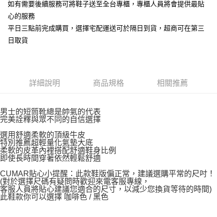
如有需要後續服務可將鞋子送至全台專櫃，專櫃人員將會提供最貼
心的服務
平日三點前完成購買，選擇宅配運送可於隔日到貨，超商可在第三
日取貨
詳細說明
商品規格
相關推薦
男士的短筒靴總是帥氣的代表
完美詮釋與眾不同的自信選擇
選用舒適柔軟的頂級牛皮
特別推薦超輕量化氣墊大底
柔軟的皮革內裡搭配舒適鞋身比例
即使長時間穿著依然輕鬆舒適
CUMAR貼心小提醒：此款鞋版偏正常，建議選購平常的尺吋！
(對於選擇尺碼有疑問時歡迎來電客服專線，
客服人員將貼心建議您適合的尺寸，以減少您換貨等待的時間)
此鞋款你可以選擇 咖啡色 / 黑色