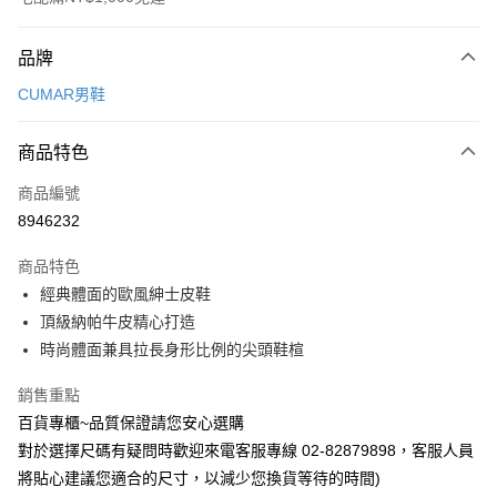
付款方式
品牌
信用卡一次付款
CUMAR男鞋
LINE Pay
商品特色
Apple Pay
商品編號
街口支付
8946232
運送方式
商品特色
宅配
經典體面的歐風紳士皮鞋
每筆NT$90，滿NT$1,000(含以上)免運費
頂級納帕牛皮精心打造
時尚體面兼具拉長身形比例的尖頭鞋楦
銷售重點
百貨專櫃~品質保證請您安心選購
對於選擇尺碼有疑問時歡迎來電客服專線 02-82879898，客服人員
將貼心建議您適合的尺寸，以減少您換貨等待的時間)