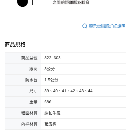
顯示電腦版詳細說明
商品規格
商品型號
822–603
跟高
3公分
防水台
1.5公分
尺寸
39、40、41、42、43、44
重量
686
鞋面材質
納帕牛皮
內裡材質
豬皮裡