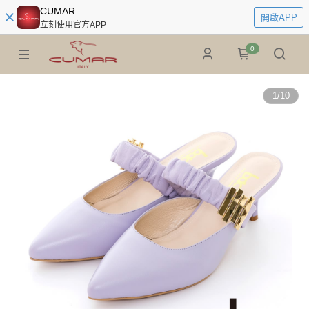
CUMAR
開啟APP
立刻使用官方APP
0
1
/
10