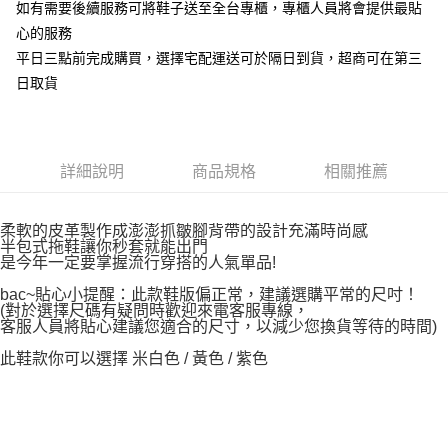
如有需要後續服務可將鞋子送至全台專櫃，專櫃人員將會提供最貼
心的服務
平日三點前完成購買，選擇宅配運送可於隔日到貨，超商可在第三
日取貨
詳細說明
商品規格
相關推薦
柔軟的皮革製作成澎澎抓皺腳背帶的設計充滿時尚感
半包式拖鞋讓你秒套就能出門
是今年一定要掌握流行穿搭的人氣單品!
bac~貼心小提醒：此款鞋版偏正常，建議選購平常的尺吋！
(對於選擇尺碼有疑問時歡迎來電客服專線，
客服人員將貼心建議您適合的尺寸，以減少您換貨等待的時間)
此鞋款你可以選擇 米白色 / 黃色 / 紫色