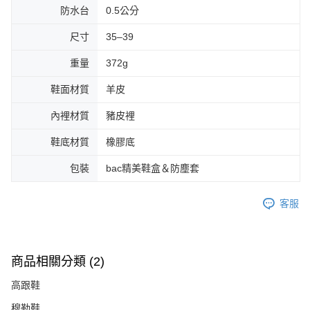
防水台
0.5公分
尺寸
35–39
重量
372g
鞋面材質
羊皮
內裡材質
豬皮裡
鞋底材質
橡膠底
包裝
bac精美鞋盒＆防塵套
客服
商品相關分類 (2)
高跟鞋
穆勒鞋