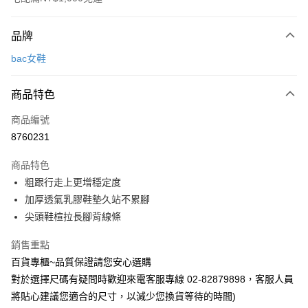
付款方式
品牌
信用卡一次付款
bac女鞋
LINE Pay
商品特色
Apple Pay
商品編號
街口支付
8760231
運送方式
商品特色
宅配
粗跟行走上更增穩定度
每筆NT$90，滿NT$1,000(含以上)免運費
加厚透氣乳膠鞋墊久站不累腳
尖頭鞋楦拉長腳背線條
銷售重點
百貨專櫃~品質保證請您安心選購
對於選擇尺碼有疑問時歡迎來電客服專線 02-82879898，客服人員
將貼心建議您適合的尺寸，以減少您換貨等待的時間)