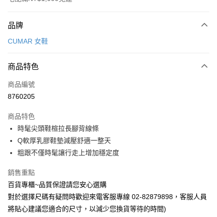
付款方式
品牌
信用卡一次付款
CUMAR 女鞋
LINE Pay
商品特色
Apple Pay
商品編號
街口支付
8760205
運送方式
商品特色
宅配
時髦尖頭鞋楦拉長腳背線條
每筆NT$90，滿NT$1,000(含以上)免運費
Q軟厚乳膠鞋墊減壓舒適一整天
粗跟不僅時髦讓行走上增加穩定度
銷售重點
百貨專櫃~品質保證請您安心選購
對於選擇尺碼有疑問時歡迎來電客服專線 02-82879898，客服人員
將貼心建議您適合的尺寸，以減少您換貨等待的時間)