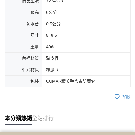
商品型號
722–528
跟高
6公分
防水台
0.5公分
尺寸
5–8.5
重量
406g
內裡材質
豬皮裡
鞋底材質
橡膠底
包裝
CUMAR精美鞋盒＆防塵套
客服
本分類熱銷
全站排行