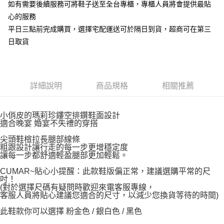
如有需要後續服務可將鞋子送至全台專櫃，專櫃人員將會提供最貼
心的服務
平日三點前完成購買，選擇宅配運送可於隔日到貨，超商可在第三
日取貨
詳細說明
商品規格
相關推薦
小俏皮的瑪莉珍鏤空排鑽鞋面設計
適合晚宴 婚宴不失禮的穿搭
尖頭鞋楦拉長腿部線條
粗跟設計讓行走的每一步更增穩定度
讓每一步都舒適輕盈腿部更加輕鬆。
CUMAR~貼心小提醒：此款鞋版偏正常，建議選購平常的尺
吋！
(對於選擇尺碼有疑問時歡迎來電客服專線，
客服人員將貼心建議您適合的尺寸，以減少您換貨等待的時間)
此鞋款你可以選擇 粉金色 / 銀白色 / 黑色