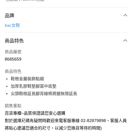
付款方式
品牌
信用卡一次付款
bac女鞋
LINE Pay
商品特色
Apple Pay
商品編號
街口支付
8685659
運送方式
商品特色
宅配
鞋根金屬裝飾點綴
每筆NT$90，滿NT$1,000(含以上)免運費
加厚乳膠鞋墊腳窩中底墊
尖頭鞋楦延長腳背線條將腿無限延長
銷售重點
百貨專櫃~品質保證請您安心選購
對於選擇尺碼有疑問時歡迎來電客服專線 02-82879898，客服人員
將貼心建議您適合的尺寸，以減少您換貨等待的時間)