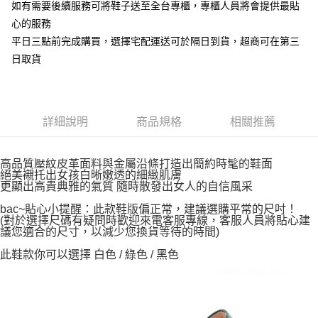
如有需要後續服務可將鞋子送至全台專櫃，專櫃人員將會提供最貼
心的服務
平日三點前完成購買，選擇宅配運送可於隔日到貨，超商可在第三
日取貨
詳細說明
商品規格
相關推薦
高品質壓紋皮革面料與金屬沿條打造出簡約時髦的鞋面
絕美襯托出女孩白晰嫩透的細緻肌膚
更顯出高貴典雅的氣質 隨時散發出女人的自信風采
bac~貼心小提醒：此款鞋版偏正常，建議選購平常的尺吋！
(對於選擇尺碼有疑問時歡迎來電客服專線，客服人員將貼心建
議您適合的尺寸，以減少您換貨等待的時間)
此鞋款你可以選擇 白色 / 綠色 / 黑色