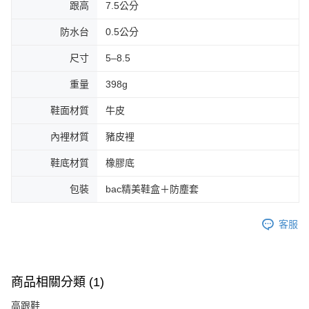
跟高
7.5公分
防水台
0.5公分
尺寸
5–8.5
重量
398g
鞋面材質
牛皮
內裡材質
豬皮裡
鞋底材質
橡膠底
包裝
bac精美鞋盒＋防塵套
客服
商品相關分類 (1)
高跟鞋