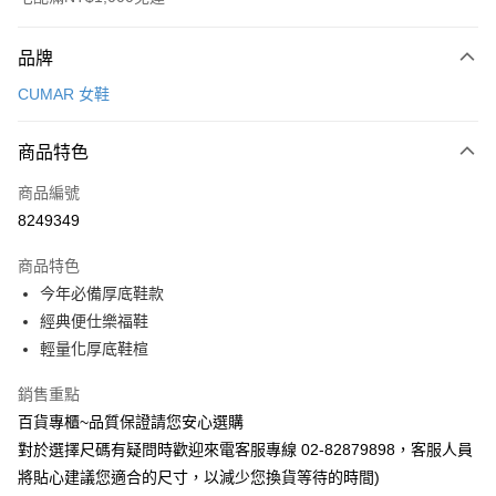
付款方式
品牌
信用卡一次付款
CUMAR 女鞋
LINE Pay
商品特色
Apple Pay
商品編號
街口支付
8249349
運送方式
商品特色
宅配
今年必備厚底鞋款
每筆NT$90，滿NT$1,000(含以上)免運費
經典便仕樂福鞋
輕量化厚底鞋楦
銷售重點
百貨專櫃~品質保證請您安心選購
對於選擇尺碼有疑問時歡迎來電客服專線 02-82879898，客服人員
將貼心建議您適合的尺寸，以減少您換貨等待的時間)