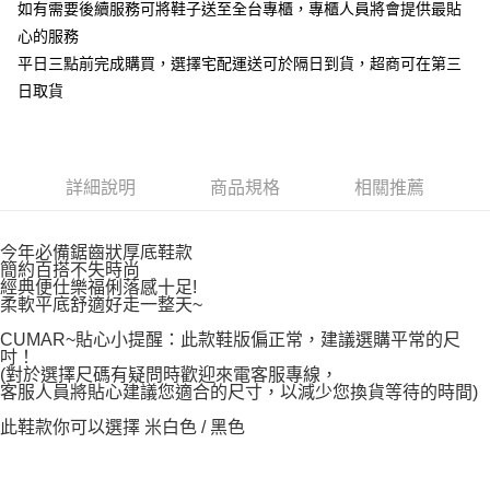
如有需要後續服務可將鞋子送至全台專櫃，專櫃人員將會提供最貼
心的服務
平日三點前完成購買，選擇宅配運送可於隔日到貨，超商可在第三
日取貨
詳細說明
商品規格
相關推薦
今年必備鋸齒狀厚底鞋款
簡約百搭不失時尚
經典便仕樂福俐落感十足!
柔軟平底舒適好走一整天~
CUMAR~貼心小提醒：此款鞋版偏正常，建議選購平常的尺
吋！
(對於選擇尺碼有疑問時歡迎來電客服專線，
客服人員將貼心建議您適合的尺寸，以減少您換貨等待的時間)
此鞋款你可以選擇 米白色 / 黑色