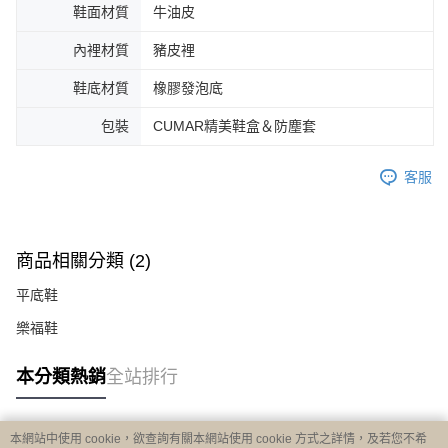
鞋面材質
牛油皮
內裡材質
豬皮裡
鞋底材質
橡膠發泡底
包裝
CUMAR精美鞋盒＆防塵套
客服
商品相關分類 (2)
平底鞋
樂福鞋
本分類熱銷
全站排行
本網站中使用 cookie，欲查詢有關本網站使用 cookie 方式之詳情，及若您不希