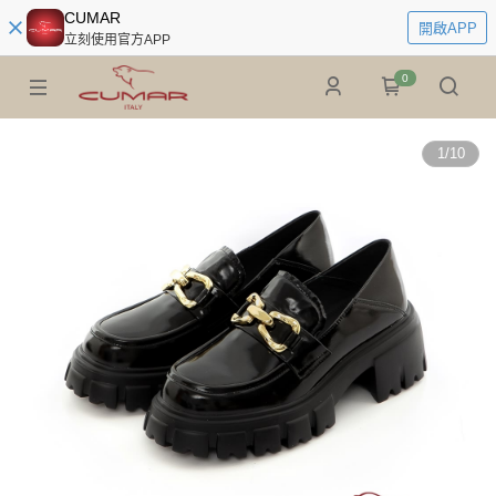
CUMAR
開啟APP
立刻使用官方APP
0
1
/
10