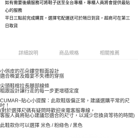
如有需要後續服務可將鞋子送至全台專櫃，專櫃人員將會提供最貼
心的服務
平日三點前完成購買，選擇宅配運送可於隔日到貨，超商可在第三
日取貨
詳細說明
商品規格
相關推薦
小俏皮的花朵鏤空鞋面設計
適合晚宴及婚宴不失禮的穿搭
尖頭鞋楦拉長腿部線條
粗跟設計讓行走的每一步更增穩定度
CUMAR~貼心小提醒：此款鞋版偏正常，建議選購平常的尺
吋！
(對於選擇尺碼有疑問時歡迎來電客服專線，
客服人員將貼心建議您適合的尺寸，以減少您換貨等待的時間)
此鞋款你可以選擇 米色 / 粉綠色 / 黑色