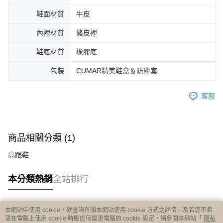
鞋面材質
牛皮
內裡材質
豬皮裡
鞋底材質
橡膠底
包裝
CUMAR精美鞋盒＆防塵套
客服
商品相關分類 (1)
高跟鞋
本分類熱銷
全站排行
本網站中使用 cookie，欲查詢有關本網站使用 cookie 方式之詳情，及若您不希
熱門標籤
望在電腦上使用 cookie 時應如何變更電腦的 cookie 設定，請參閱本網站「
隱私