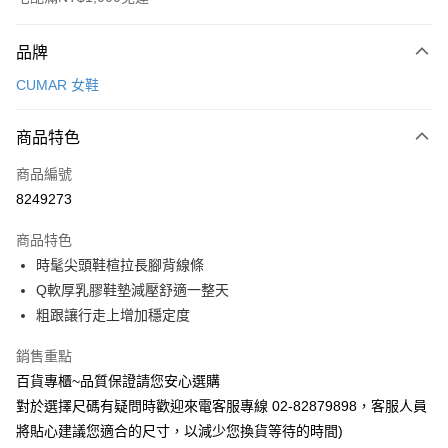
付款方式
品牌
信用卡一次付款
CUMAR 女鞋
LINE Pay
商品特色
Apple Pay
商品編號
街口支付
8249273
運送方式
商品特色
宅配
時髦尖頭鞋楦拉長腳背線條
每筆NT$90，滿NT$1,000(含以上)免運費
Q軟厚乳膠鞋墊減壓舒適一整天
粗跟讓行走上增加穩定度
銷售重點
百貨專櫃~品質保證請您安心選購
對於選擇尺碼有疑問時歡迎來電客服專線 02-82879898，客服人員
將貼心建議您適合的尺寸，以減少您換貨等待的時間)