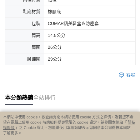
鞋底材質
橡膠底
包裝
CUMAR精美鞋盒＆防塵套
筒高
14.5公分
筒圍
26公分
腳踝圍
29公分
客服
本分類熱銷
全站排行
本網站中使用 cookie，欲查詢有關本網站使用 cookie 方式之詳情，及若您不希
熱門標籤
望在電腦上使用 cookie 時應如何變更電腦的 cookie 設定，請參閱本網站「
隱私
權條款
」之 Cookie 聲明。您繼續使用本網站即表示您同意本公司得按本網站使
用條款之 Cookie 聲明使用 cookie。
了解更多 >