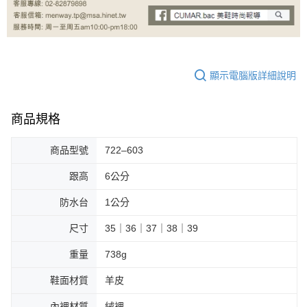
顯示電腦版詳細說明
商品規格
商品型號
722–603
跟高
6公分
防水台
1公分
尺寸
35｜36｜37｜38｜39
重量
738g
鞋面材質
羊皮
內裡材質
絨裡