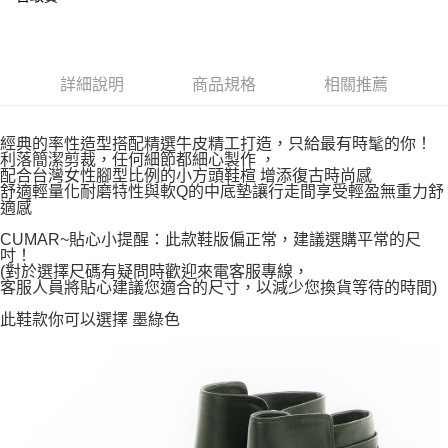
詳細說明
商品規格
相關推薦
經典的率性造型搭配精選牛皮精工打造，只給最有時髦的你！
利落簡潔剪裁，任何細節都細心製作 ，
配合台灣女性腳型比例的小方頭鞋楦 增添復古時尚感
舒適輕量化耐磨特性與軟Q的中底墊讓行走間享受輕盈無重力舒
適感
CUMAR~貼心小提醒：此款鞋版偏正常，建議選購平常的尺
吋！
(對於選擇尺碼有疑問時歡迎來電客服專線，
客服人員將貼心建議您適合的尺寸，以減少您換貨等待的時間)
此鞋款你可以選擇 墨綠色