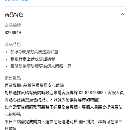
LINE Pay
商品特色
Apple Pay
商品編號
街口支付
8226849
運送方式
商品特色
宅配
加厚Q軟彈力真皮透氣鞋墊
每筆NT$90，滿NT$1,000(含以上)免運費
粗跟行走上步伐更加穩健
鑽條繫帶讓雙腿更為讓人眼睛一亮
銷售重點
百貨專櫃~品質保證請您安心選購
對於選擇尺碼有疑問時歡迎來電客服專線 02-82879898，客服人員
將貼心建議您適合的尺寸，以減少您換貨等待的時間)
如有需要後續服務可將鞋子送至全台專櫃，專櫃人員將會提供最貼
心的服務
平日三點前完成購買，選擇宅配運送可於隔日到貨，超商可在第三
日取貨