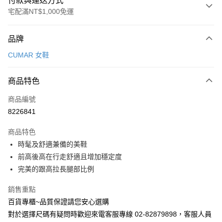
付款與運送方式
宅配滿NT$1,000免運
付款方式
品牌
信用卡一次付款
CUMAR 女鞋
LINE Pay
商品特色
Apple Pay
商品編號
街口支付
8226841
運送方式
商品特色
宅配
時髦及舒適兼備的美鞋
每筆NT$90，滿NT$1,000(含以上)免運費
前高後高在行走舒適且增加穩定度
完美的跟高拉長腿部比例
銷售重點
百貨專櫃~品質保證請您安心選購
對於選擇尺碼有疑問時歡迎來電客服專線 02-82879898，客服人員