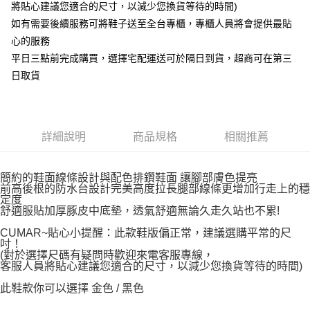
將貼心建議您適合的尺寸，以減少您換貨等待的時間)
如有需要後續服務可將鞋子送至全台專櫃，專櫃人員將會提供最貼
心的服務
平日三點前完成購買，選擇宅配運送可於隔日到貨，超商可在第三
日取貨
詳細說明
商品規格
相關推薦
簡約的鞋面線條設計與配色排鑽鞋面 讓腳部膚色提亮
前高後根的防水台設計完美高度拉長腿部線條更增加行走上的穩
定度
舒適服貼加厚豚皮中底墊，透氣舒適無論久走久站也不累!
CUMAR~貼心小提醒：此款鞋版偏正常，建議選購平常的尺
吋！
(對於選擇尺碼有疑問時歡迎來電客服專線，
客服人員將貼心建議您適合的尺寸，以減少您換貨等待的時間)
此鞋款你可以選擇 金色 / 黑色