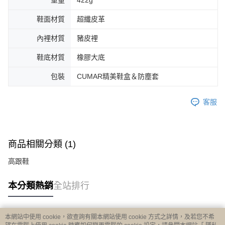
重量
422g
鞋面材質
超纖皮革
內裡材質
豬皮裡
鞋底材質
橡膠大底
包裝
CUMAR精美鞋盒＆防塵套
客服
商品相關分類 (1)
高跟鞋
本分類熱銷
全站排行
本網站中使用 cookie，欲查詢有關本網站使用 cookie 方式之詳情，及若您不希
熱門標籤