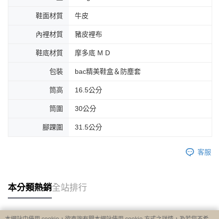
鞋面材質
牛皮
內裡材質
豬皮裡布
鞋底材質
摩多底 M D
包裝
bac精美鞋盒＆防塵套
筒高
16.5公分
筒圍
30公分
腳踝圍
31.5公分
客服
本分類熱銷
全站排行