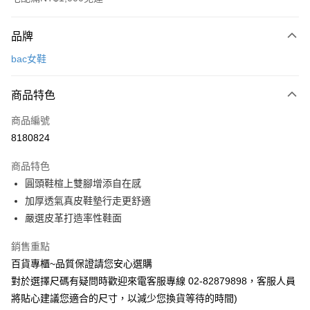
付款方式
品牌
信用卡一次付款
bac女鞋
LINE Pay
商品特色
Apple Pay
商品編號
街口支付
8180824
運送方式
商品特色
宅配
圓頭鞋楦上雙腳增添自在感
每筆NT$90，滿NT$1,000(含以上)免運費
加厚透氣真皮鞋墊行走更舒適
嚴選皮革打造率性鞋面
銷售重點
百貨專櫃~品質保證請您安心選購
對於選擇尺碼有疑問時歡迎來電客服專線 02-82879898，客服人員
將貼心建議您適合的尺寸，以減少您換貨等待的時間)