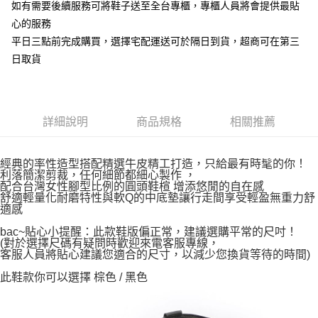
如有需要後續服務可將鞋子送至全台專櫃，專櫃人員將會提供最貼
心的服務
平日三點前完成購買，選擇宅配運送可於隔日到貨，超商可在第三
日取貨
詳細說明
商品規格
相關推薦
經典的率性造型搭配精選牛皮精工打造，只給最有時髦的你！
利落簡潔剪裁，任何細節都細心製作 ，
配合台灣女性腳型比例的圓頭鞋楦 增添悠閒的自在感
舒適輕量化耐磨特性與軟Q的中底墊讓行走間享受輕盈無重力舒
適感
bac~貼心小提醒：此款鞋版偏正常，建議選購平常的尺吋！
(對於選擇尺碼有疑問時歡迎來電客服專線，
客服人員將貼心建議您適合的尺寸，以減少您換貨等待的時間)
此鞋款你可以選擇 棕色 / 黑色