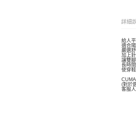
詳細
給人
適合
嚴選
加上
讓雙腳
長時
使穿
CUM
(對於
客服人