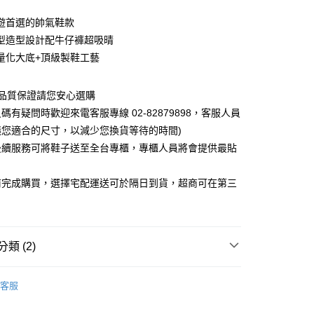
遊首選的帥氣鞋款
型造型設計配牛仔褲超吸晴
量化大底+頂級製鞋工藝
0，滿NT$1,000(含以上)免運費
~品質保證請您安心選購
碼有疑問時歡迎來電客服專線 02-82879898，客服人員
議您適合的尺寸，以減少您換貨等待的時間)
後續服務可將鞋子送至全台專櫃，專櫃人員將會提供最貼
前完成購買，選擇宅配運送可於隔日到貨，超商可在第三
類 (2)
式
休閒鞋
客服
搭風格特搜
陽光暖男