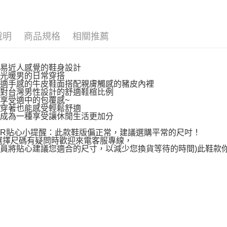
說明
商品規格
相關推薦
平易近人感覺的鞋身設計
陽光暖男的日常穿搭
舒適手感的牛皮鞋面搭配親膚觸感的豬皮內裡
針對台灣男性設計的舒適鞋楦比例
享受適中的包覆感~
間穿著也能感受輕鬆舒適
鞋成為一種享受讓休閒生活更加分
AR貼心小提醒：此款鞋版偏正常，建議選購平常的尺吋！
選擇尺碼有疑問時歡迎來電客服專線，
員將貼心建議您適合的尺寸，以減少您換貨等待的時間)此鞋款