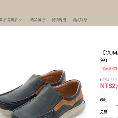
各品牌商品
熱銷排行
現領現用
資訊報導
【CU
色)
宅配滿NT$
NT$4,680
NT$2,
顏色
尺碼