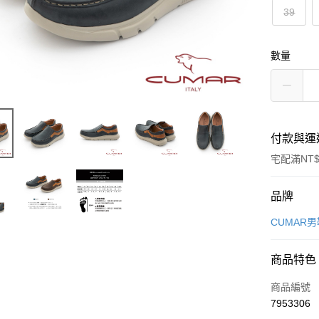
39
數量
付款與運
宅配滿NT$
付款方式
品牌
信用卡一
CUMAR
LINE Pay
商品特色
Apple Pay
商品編號
街口支付
7953306