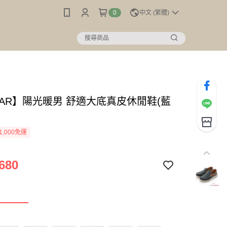
0
中文 (繁體)
MAR】陽光暖男 舒適大底真皮休閒鞋(藍
1,000免運
680