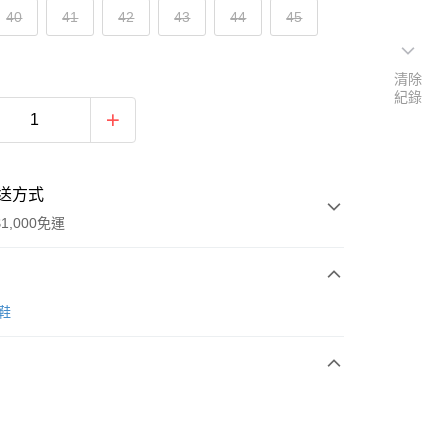
40
41
42
43
44
45
清除
紀錄
送方式
1,000免運
次付款
男鞋