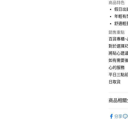
商品特色
假日出
運送方式
年輕有
宅配
舒適輕
每筆NT$9
銷售重點
百貨專櫃
對於選擇尺
將貼心建
如有需要
心的服務
平日三點
日取貨
商品相關分
👞男鞋款
分享
👞男生穿