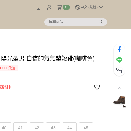
0
中文 (繁體)
c】陽光型男 自信帥氣氣墊短靴(咖啡色)
1,000免運
980
40
41
42
43
44
45