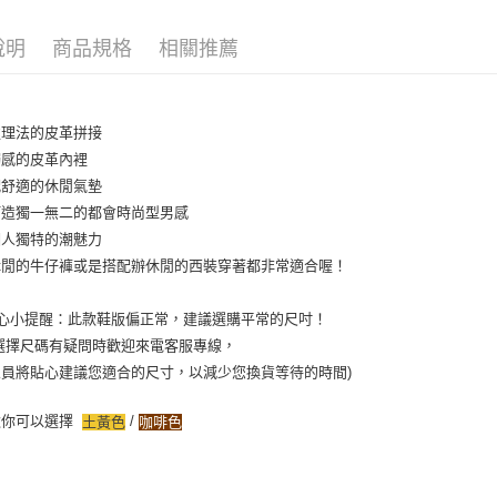
說明
商品規格
相關推薦
處理法的皮革拼接
觸感的皮革內裡
配舒適的休閒氣墊
打造獨一無二的都會時尚型男感
個人獨特的潮魅力
休閒的牛仔褲或是搭配辦休閒的西裝穿著都非常適合喔！
貼心小提醒：此款鞋版偏正常，建議選購平常的尺吋！
選擇尺碼有疑問時歡迎來電客服專線，
人員將貼心建議您適合的尺寸，以減少您換貨等待的時間)
款你可以選擇
/
土黃色
咖啡色