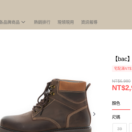
各品牌商品
熱銷排行
現領現用
資訊報導
【ba
宅配滿NT$
NT$6,980
NT$2,
顏色
尺碼
39