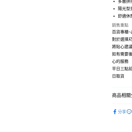
多層拼
運送方式
陽光型
宅配
舒適休
每筆NT$9
銷售重點
百貨專櫃
對於選擇尺
將貼心建
如有需要
心的服務
平日三點
日取貨
商品相關分
👞男生穿
分享
👞男鞋款