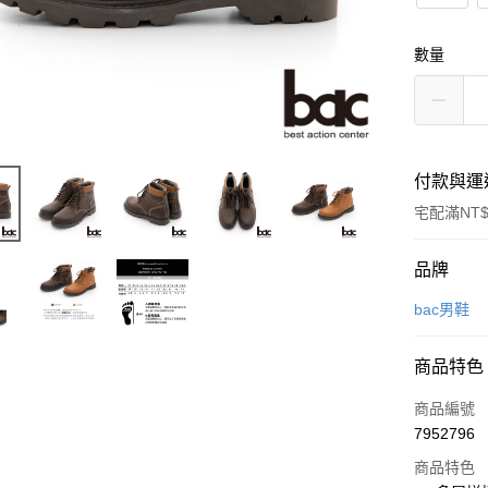
數量
付款與運
宅配滿NT$
付款方式
品牌
信用卡一
bac男鞋
LINE Pay
商品特色
Apple Pay
商品編號
街口支付
7952796
商品特色