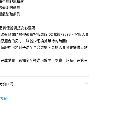
接串造帥氣鞋身
男最潮的選擇
閒氣墊鞋系列
0，滿NT$1,000(含以上)免運費
~品質保證請您安心選購
碼有疑問時歡迎來電客服專線 02-82879898，客服人員
議您適合的尺寸，以減少您換貨等待的時間)
後續服務可將鞋子送至全台專櫃，專櫃人員將會提供最貼
前完成購買，選擇宅配運送可於隔日到貨，超商可在第三
類 (2)
搭風格特搜
都會型男
客服
式
帥氣真皮短靴