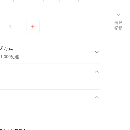
清除
紀錄
送方式
1,000免運
次付款