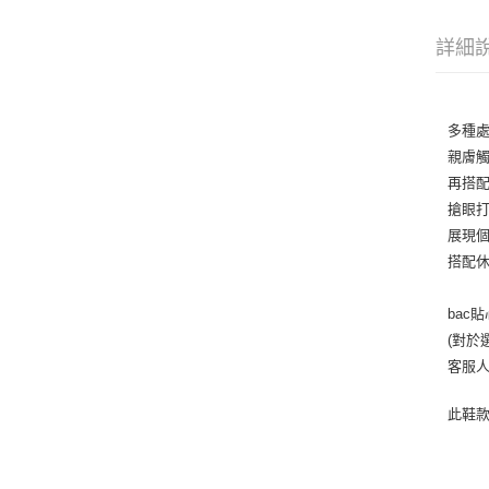
詳細
多種
親膚
再搭
搶眼
展現
搭配
bac
(對於
客服
此鞋