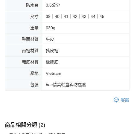
防水台
0.6公分
尺寸
39｜40｜41｜42｜43｜44｜45
重量
630g
鞋面材質
牛皮
內裡材質
豬皮裡
鞋底材質
橡膠底
產地
Vietnam
包裝
bac精美鞋盒與防塵套
客服
商品相關分類 (2)