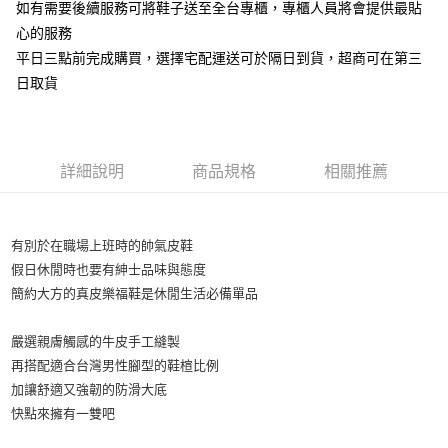
如有需要後續服務可將鞋子送至全台專櫃，專櫃人員將會提供最貼
心的服務
平日三點前完成購買，選擇宅配運送可於隔日到貨，超商可在第三
日取貨
詳細說明
商品規格
相關推薦
有別於在職場上班時的帥氣皮鞋
假日休閒時也要有紳士品味與態度
簡約大方的真皮樂福鞋是休閒生活必備單品
嚴選親膚觸感的牛皮手工縫製
再搭配適合台灣男性腳型的鞋楦比例
加讓舒適又強韌的防滑大底
快點來擁有一雙吧