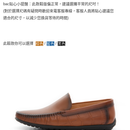
bac貼心小提醒：此款鞋版偏正常，建議選購平常的尺吋！
(對於選擇尺碼有疑問時歡迎來電客服專線，客服人員將貼心建議您
適合的尺寸，以減少您換貨等待的時間)
此鞋款你可以選擇
/
/
棕色
藍色
黑色