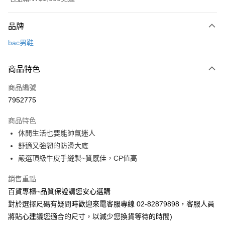
付款方式
品牌
信用卡一次付款
bac男鞋
LINE Pay
商品特色
Apple Pay
商品編號
街口支付
7952775
運送方式
商品特色
宅配
休閒生活也要能帥氣迷人
每筆NT$90，滿NT$1,000(含以上)免運費
舒適又強韌的防滑大底
嚴選頂級牛皮手縫製~質感佳，CP值高
銷售重點
百貨專櫃~品質保證請您安心選購
對於選擇尺碼有疑問時歡迎來電客服專線 02-82879898，客服人員
將貼心建議您適合的尺寸，以減少您換貨等待的時間)