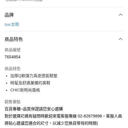
付款方式
品牌
信用卡一次付款
bac女鞋
LINE Pay
商品特色
Apple Pay
商品編號
街口支付
7654854
運送方式
商品特色
宅配
加厚Q軟彈力真皮透氣鞋墊
每筆NT$90，滿NT$1,000(含以上)免運費
時髦及舒適兼備的美鞋
CHIC新時尚風格
銷售重點
百貨專櫃~品質保證請您安心選購
對於選擇尺碼有疑問時歡迎來電客服專線 02-82879898，客服人員
將貼心建議您適合的尺寸，以減少您換貨等待的時間)