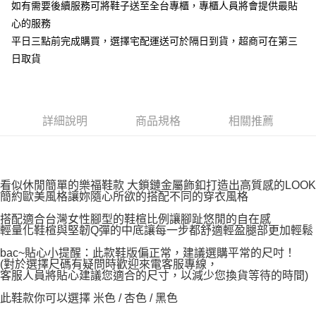
如有需要後續服務可將鞋子送至全台專櫃，專櫃人員將會提供最貼
心的服務
平日三點前完成購買，選擇宅配運送可於隔日到貨，超商可在第三
日取貨
詳細說明
商品規格
相關推薦
看似休閒簡單的樂福鞋款 大鎖鏈金屬飾釦打造出高質感的LOOK
簡約歐美風格讓妳隨心所欲的搭配不同的穿衣風格
搭配適合台灣女性腳型的鞋楦比例讓腳趾悠閒的自在感
輕量化鞋楦與堅韌Q彈的中底讓每一步都舒適輕盈腿部更加輕鬆
bac~貼心小提醒：此款鞋版偏正常，建議選購平常的尺吋！
(對於選擇尺碼有疑問時歡迎來電客服專線，
客服人員將貼心建議您適合的尺寸，以減少您換貨等待的時間)
此鞋款你可以選擇 米色 / 杏色 / 黑色