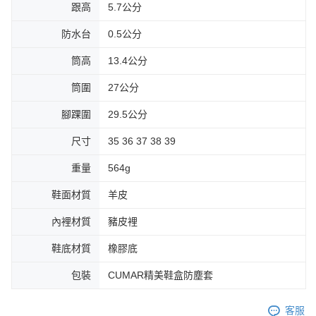
跟高
5.7公分
防水台
0.5公分
筒高
13.4公分
筒圍
27公分
腳踝圍
29.5公分
尺寸
35 36 37 38 39
重量
564g
鞋面材質
羊皮
內裡材質
豬皮裡
鞋底材質
橡膠底
包裝
CUMAR精美鞋盒防塵套
客服