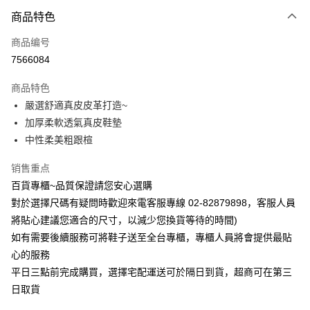
商品特色
Apple Pay
商品编号
街口支付
7566084
运送方式
商品特色
宅配
嚴選舒適真皮皮革打造~
每笔NT$90，满NT$1,000(含以上)免运费
加厚柔軟透氣真皮鞋墊
中性柔美粗跟楦
销售重点
百貨專櫃~品質保證請您安心選購
對於選擇尺碼有疑問時歡迎來電客服專線 02-82879898，客服人員
將貼心建議您適合的尺寸，以減少您換貨等待的時間)
如有需要後續服務可將鞋子送至全台專櫃，專櫃人員將會提供最貼
心的服務
平日三點前完成購買，選擇宅配運送可於隔日到貨，超商可在第三
日取貨