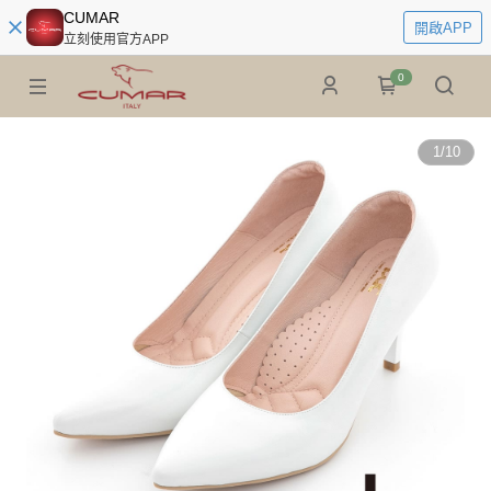
CUMAR
開啟APP
立刻使用官方APP
0
1
/
10