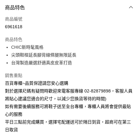
商品特色
Apple Pay
商品編號
街口支付
6961618
悠遊付
商品特色
運送方式
CHIC新時髦風格
尖頭鞋楦延長腳背線條腿無限延長
宅配
台灣製造嚴選舒適真皮皮革打造
每筆NT$90，滿NT$1,000(含以上)免運費
銷售重點
百貨專櫃~品質保證請您安心選購
對於選擇尺碼有疑問時歡迎來電客服專線 02-82879898，客服人員
將貼心建議您適合的尺寸，以減少您換貨等待的時間)
如有需要後續服務可將鞋子送至全台專櫃，專櫃人員將會提供最貼
心的服務
平日三點前完成購買，選擇宅配運送可於隔日到貨，超商可在第三
日取貨