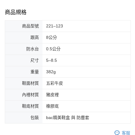
商品規格
商品型號
221–123
跟高
8公分
防水台
0.5公分
尺寸
5–8.5
重量
382g
鞋面材質
五彩牛皮
內裡材質
豬皮裡
鞋底材質
橡膠底
包裝
bac精美鞋盒 與 防塵套
客服