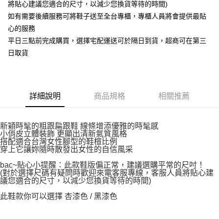
將貼心建議您適合的尺寸，以減少您換貨等待的時間)
如有需要後續服務可將鞋子送至全台專櫃，專櫃人員將會提供最貼
心的服務
平日三點前完成購買，選擇宅配運送可於隔日到貨，超商可在第三
日取貨
詳細說明
商品規格
相關推薦
新穎時髦的粗跟扁跟鞋 線條增添優雅的時髦感
小俏皮立體裝飾 更顯出清新氣質風格
搭配適合台灣女性腳型的鞋楦比例
穿上它讓妳隨時散發出女性的自信風采
bac~貼心小提醒：此款鞋版偏正常，建議選購平常的尺吋！
(對於選擇尺碼有疑問時歡迎來電客服專線，客服人員將貼心建
議您適合的尺寸，以減少您換貨等待的時間)
此鞋款你可以選擇 杏漆色 / 黑漆色