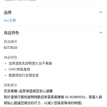
付款方式
品牌
信用卡一次付款
bac女鞋
LINE Pay
商品特色
Apple Pay
商品编号
街口支付
6272610
悠遊付
商品特色
运送方式
加厚透氣乳膠鞋墊久站不累腳
CHIC時髦風格
宅配
粗跟增加行走穩定度
每笔NT$90，满NT$1,000(含以上)免运费
销售重点
百貨專櫃~品質保證請您安心選購
對於選擇尺碼有疑問時歡迎來電客服專線 02-82880031，客服人員
將貼心建議您適合的尺寸，以減少您換貨等待的時間)