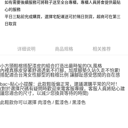
如有需要後續服務可將鞋子送至全台專櫃，專櫃人員將會提供最貼
心的服務
平日三點前完成購買，選擇宅配運送可於隔日到貨，超商可在第三
日取貨
详细说明
商品规格
相关推荐
小方頭鞋楦搭配漆皮的組合打造出最時髦的OL風格
內裡真豚皮穿著舒適透氣不打腳，加厚腳墊久站久走不怕累!
搭配適合台灣女性腳型的鞋楦比例 讓腳趾感受悠閒的自在感
bac~貼心小提醒：此款鞋版偏正常，建議選購平常的尺吋！
(對於選擇尺碼有疑問時歡迎來電客服專線，客服人員將貼心建
議您適合的尺寸，以減少您換貨等待的時間)
此鞋款你可以選擇 肉漆色 / 藍漆色 / 黑漆色