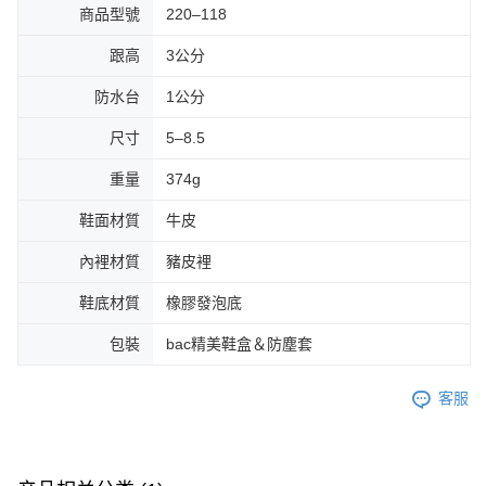
商品型號
220–118
跟高
3公分
防水台
1公分
尺寸
5–8.5
重量
374g
鞋面材質
牛皮
內裡材質
豬皮裡
鞋底材質
橡膠發泡底
包裝
bac精美鞋盒＆防塵套
客服