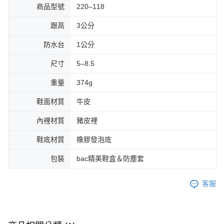
商品型號
220–118
跟高
3公分
防水台
1公分
尺寸
5–8.5
重量
374g
鞋面材質
牛皮
內裡材質
豬皮裡
鞋底材質
橡膠發泡底
包裝
bac精美鞋盒＆防塵套
客服