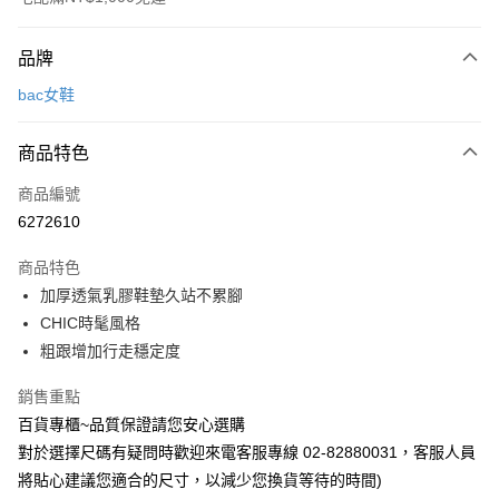
付款方式
品牌
信用卡一次付款
bac女鞋
LINE Pay
商品特色
Apple Pay
商品編號
街口支付
6272610
悠遊付
商品特色
運送方式
加厚透氣乳膠鞋墊久站不累腳
CHIC時髦風格
宅配
粗跟增加行走穩定度
每筆NT$90，滿NT$1,000(含以上)免運費
銷售重點
百貨專櫃~品質保證請您安心選購
對於選擇尺碼有疑問時歡迎來電客服專線 02-82880031，客服人員
將貼心建議您適合的尺寸，以減少您換貨等待的時間)