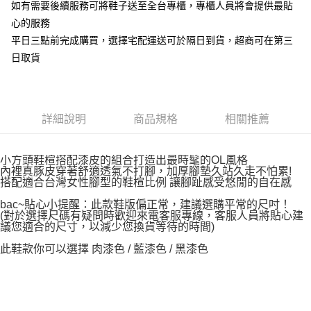
如有需要後續服務可將鞋子送至全台專櫃，專櫃人員將會提供最貼
心的服務
平日三點前完成購買，選擇宅配運送可於隔日到貨，超商可在第三
日取貨
詳細說明
商品規格
相關推薦
小方頭鞋楦搭配漆皮的組合打造出最時髦的OL風格
內裡真豚皮穿著舒適透氣不打腳，加厚腳墊久站久走不怕累!
搭配適合台灣女性腳型的鞋楦比例 讓腳趾感受悠閒的自在感
bac~貼心小提醒：此款鞋版偏正常，建議選購平常的尺吋！
(對於選擇尺碼有疑問時歡迎來電客服專線，客服人員將貼心建
議您適合的尺寸，以減少您換貨等待的時間)
此鞋款你可以選擇 肉漆色 / 藍漆色 / 黑漆色