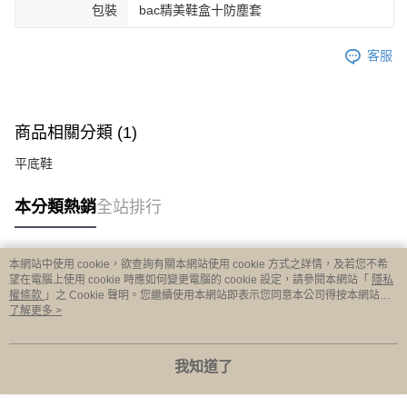
包裝
bac精美鞋盒十防塵套
客服
商品相關分類 (1)
平底鞋
本分類熱銷
全站排行
本網站中使用 cookie，欲查詢有關本網站使用 cookie 方式之詳情，及若您不希
熱門標籤
望在電腦上使用 cookie 時應如何變更電腦的 cookie 設定，請參閱本網站「
隱私
權條款
」之 Cookie 聲明。您繼續使用本網站即表示您同意本公司得按本網站使
用條款之 Cookie 聲明使用 cookie。
了解更多 >
我知道了