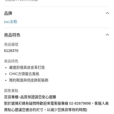
付款方式
品牌
信用卡一次付款
bac女鞋
LINE Pay
商品特色
Apple Pay
商品編號
街口支付
6128370
悠遊付
商品特色
運送方式
嚴選舒適真皮皮革打造
CHIC方頭復古風格
宅配
簡約鞋面與俏皮飾釦裝飾
每筆NT$90，滿NT$1,000(含以上)免運費
銷售重點
百貨專櫃~品質保證請您安心選購
對於選擇尺碼有疑問時歡迎來電客服專線 02-82879898，客服人員
將貼心建議您適合的尺寸，以減少您換貨等待的時間)