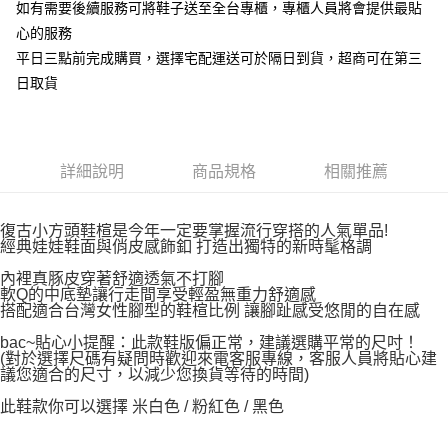
如有需要後續服務可將鞋子送至全台專櫃，專櫃人員將會提供最貼
心的服務
平日三點前完成購買，選擇宅配運送可於隔日到貨，超商可在第三
日取貨
詳細說明
商品規格
相關推薦
復古小方頭鞋楦是今年一定要掌握流行穿搭的人氣單品!
經典娃娃鞋面與俏皮感飾釦 打造出獨特的新時髦格調
內裡真豚皮穿著舒適透氣不打腳
軟Q的中底墊讓行走間享受輕盈無重力舒適感
搭配適合台灣女性腳型的鞋楦比例 讓腳趾感受悠閒的自在感
bac~貼心小提醒：此款鞋版偏正常，建議選購平常的尺吋！
(對於選擇尺碼有疑問時歡迎來電客服專線，客服人員將貼心建
議您適合的尺寸，以減少您換貨等待的時間)
此鞋款你可以選擇 米白色 / 粉紅色 / 黑色