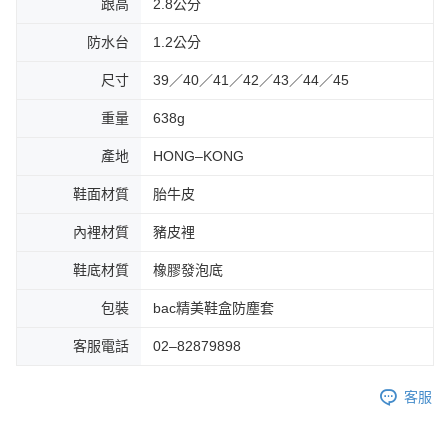
跟高
2.8公分
防水台
1.2公分
尺寸
39／40／41／42／43／44／45
重量
638g
產地
HONG–KONG
鞋面材質
胎牛皮
內裡材質
豬皮裡
鞋底材質
橡膠發泡底
包裝
bac精美鞋盒防塵套
客服電話
02–82879898
客服