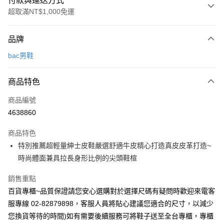
付款與運送方式
超取滿NT$1,000免運
付款方式
品牌
信用卡一次付款
bac男鞋
超商取貨付款
商品特色
LINE Pay
商品編號
Apple Pay
4638860
街口支付
商品特色
悠遊付
特別推薦超輕量紳士皮鞋嚴選舒適牛皮精心打造真皮皮革打造~
ATM付款
時尚體面兼具拉長身形比例的尖頭鞋楦
銷售重點
運送方式
百貨專櫃~品質保證請您安心選購對於選擇尺碼有疑問時歡迎來電客
全家付款取貨
服專線 02-82879898，客服人員將貼心建議您適合的尺寸，以減少
每筆NT$60，滿NT$1,000(含以上)免運費
您換貨等待的時間)如有需要後續服務可將鞋子送至全台專櫃，專櫃