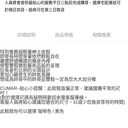
人員將會提供最貼心的服務平日三點前完成購買，選擇宅配運送可
7-11付款取貨
於隔日到貨，超商可在第三日取貨
每筆NT$60，滿NT$1,000(含以上)免運費
宅配
每筆NT$90，滿NT$1,000(含以上)免運費
詳細說明
商品規格
相關推薦
特別推薦超輕量紳士皮鞋
即使長時間穿著依然輕鬆自在
嚴選舒適觸感的豬皮內裡
使整雙鞋猶如藝術品般的呈現
拉長身形比例的尖頭設計
更加凸顯男生的帥氣長腿
想成為帥哥中的帥哥這雙鞋一定為您大大加分喔
CUMAR~貼心小提醒：此款鞋版偏正常，建議選購平常的尺
吋！
(對於選擇尺碼有疑問時歡迎來電客服專線，
客服人員將貼心建議您適合的尺寸，以減少您換貨等待的時間)
此鞋款你可以選擇 咖啡色 / 黑色