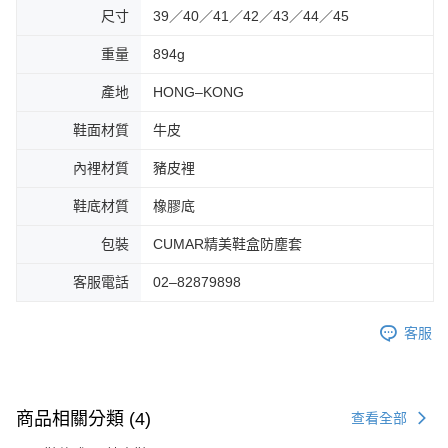
尺寸
39／40／41／42／43／44／45
重量
894g
產地
HONG–KONG
鞋面材質
牛皮
內裡材質
豬皮裡
鞋底材質
橡膠底
包裝
CUMAR精美鞋盒防塵套
客服電話
02–82879898
客服
商品相關分類 (4)
查看全部