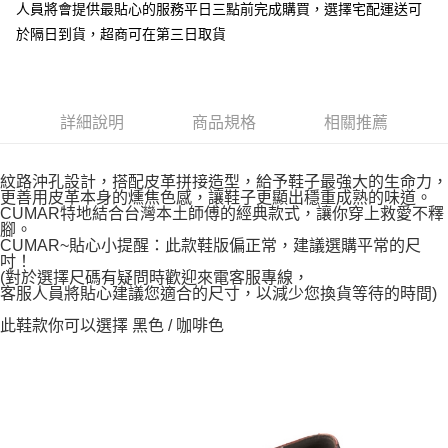
人員將會提供最貼心的服務平日三點前完成購買，選擇宅配運送可
7-11付款取貨
於隔日到貨，超商可在第三日取貨
每筆NT$60，滿NT$1,000(含以上)免運費
宅配
每筆NT$90，滿NT$1,000(含以上)免運費
詳細說明
商品規格
相關推薦
紋路沖孔設計，搭配皮革拼接造型，給予鞋子最強大的生命力，
更善用皮革本身的燻焦色感，讓鞋子更顯出穩重成熟的味道。
CUMAR特地結合台灣本土師傅的經典款式，讓你穿上救愛不釋
腳。
CUMAR~貼心小提醒：此款鞋版偏正常，建議選購平常的尺
吋！
(對於選擇尺碼有疑問時歡迎來電客服專線，
客服人員將貼心建議您適合的尺寸，以減少您換貨等待的時間)
此鞋款你可以選擇 黑色 / 咖啡色