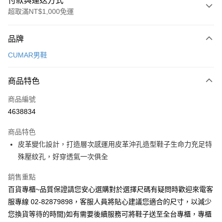
付款與運送方式
超取滿NT$1,000免運
付款方式
品牌
信用卡一次付款
CUMAR男鞋
超商取貨付款
商品特色
LINE Pay
商品編號
Apple Pay
4638834
街口支付
商品特色
悠遊付
皮革變化設計，打造層次感運用皮革沖孔造型鞋子生命力充足特
ATM付款
殊壓紋孔，好穿透氣一次俱全
銷售重點
運送方式
百貨專櫃~品質保證請您安心選購對於選擇尺碼有疑問時歡迎來電客
全家付款取貨
服專線 02-82879898，客服人員將貼心建議您適合的尺寸，以減少
每筆NT$60，滿NT$1,000(含以上)免運費
您換貨等待的時間)如有需要後續服務可將鞋子送至全台專櫃，專櫃