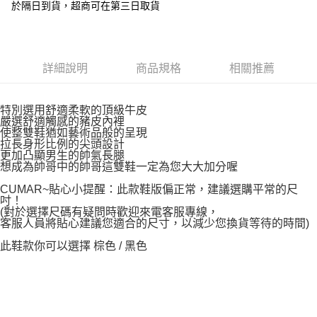
於隔日到貨，超商可在第三日取貨
每筆NT$60，滿NT$1,000(含以上)免運費
宅配
每筆NT$90，滿NT$1,000(含以上)免運費
詳細說明
商品規格
相關推薦
特別選用舒適柔軟的頂級牛皮
嚴選舒適觸感的豬皮內裡
使整雙鞋猶如藝術品般的呈現
拉長身形比例的尖頭設計
更加凸顯男生的帥氣長腿
想成為帥哥中的帥哥這雙鞋一定為您大大加分喔
CUMAR~貼心小提醒：此款鞋版偏正常，建議選購平常的尺
吋！
(對於選擇尺碼有疑問時歡迎來電客服專線，
客服人員將貼心建議您適合的尺寸，以減少您換貨等待的時間)
此鞋款你可以選擇 棕色 / 黑色