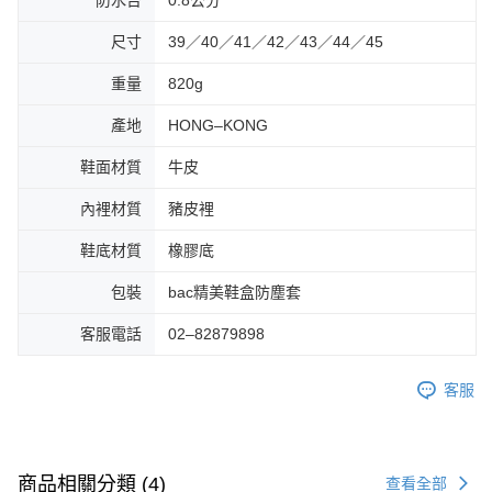
防水台
0.8公分
尺寸
39／40／41／42／43／44／45
重量
820g
產地
HONG–KONG
鞋面材質
牛皮
內裡材質
豬皮裡
鞋底材質
橡膠底
包裝
bac精美鞋盒防塵套
客服電話
02–82879898
客服
商品相關分類 (4)
查看全部