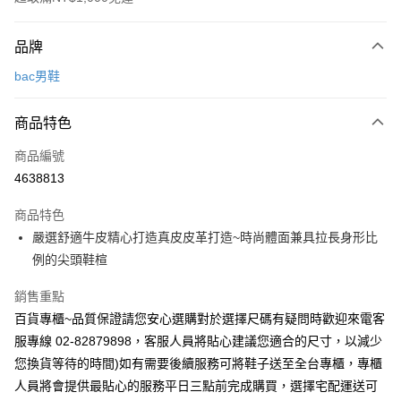
付款方式
品牌
信用卡一次付款
bac男鞋
超商取貨付款
商品特色
LINE Pay
商品編號
Apple Pay
4638813
街口支付
商品特色
悠遊付
嚴選舒適牛皮精心打造真皮皮革打造~時尚體面兼具拉長身形比
ATM付款
例的尖頭鞋楦
銷售重點
運送方式
百貨專櫃~品質保證請您安心選購對於選擇尺碼有疑問時歡迎來電客
全家付款取貨
服專線 02-82879898，客服人員將貼心建議您適合的尺寸，以減少
每筆NT$60，滿NT$1,000(含以上)免運費
您換貨等待的時間)如有需要後續服務可將鞋子送至全台專櫃，專櫃
人員將會提供最貼心的服務平日三點前完成購買，選擇宅配運送可
7-11付款取貨