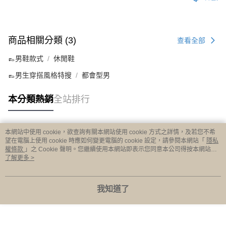
商品相關分類 (3)
查看全部
👞男鞋款式
休閒鞋
👞男生穿搭風格特搜
都會型男
本分類熱銷
全站排行
本網站中使用 cookie，欲查詢有關本網站使用 cookie 方式之詳情，及若您不希
熱門標籤
望在電腦上使用 cookie 時應如何變更電腦的 cookie 設定，請參閱本網站「
隱私
權條款
」之 Cookie 聲明。您繼續使用本網站即表示您同意本公司得按本網站使
用條款之 Cookie 聲明使用 cookie。
了解更多 >
我知道了