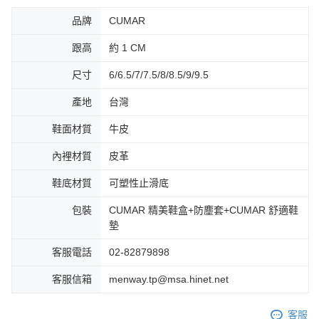
品牌
CUMAR
跟高
約 1 CM
尺寸
6/6.5/7/7.5/8/8.5/9/9.5
產地
台灣
鞋面材質
牛皮
內裡材質
皮革
鞋底材質
可塑性止滑底
包裝
CUMAR 精美鞋盒+防塵套+CUMAR 舒適鞋
墊
客服電話
02-82879898
客服信箱
menway.tp@msa.hinet.net
客服