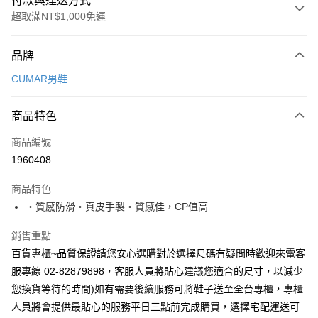
付款與運送方式
超取滿NT$1,000免運
付款方式
品牌
信用卡一次付款
CUMAR男鞋
超商取貨付款
商品特色
LINE Pay
商品編號
Apple Pay
1960408
街口支付
商品特色
悠遊付
‧質感防滑‧真皮手製‧質感佳，CP值高
ATM付款
銷售重點
百貨專櫃~品質保證請您安心選購對於選擇尺碼有疑問時歡迎來電客
運送方式
服專線 02-82879898，客服人員將貼心建議您適合的尺寸，以減少
全家付款取貨
您換貨等待的時間)如有需要後續服務可將鞋子送至全台專櫃，專櫃
每筆NT$60，滿NT$1,000(含以上)免運費
人員將會提供最貼心的服務平日三點前完成購買，選擇宅配運送可