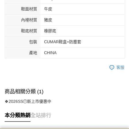
鞋面材質
牛皮
內裡材質
豬皮
鞋底材質
橡膠底
包裝
CUMAR鞋盒+防塵套
產地
CHINA
客服
商品相關分類 (1)
🍀2026SS🕛新上市優惠中
本分類熱銷
全站排行