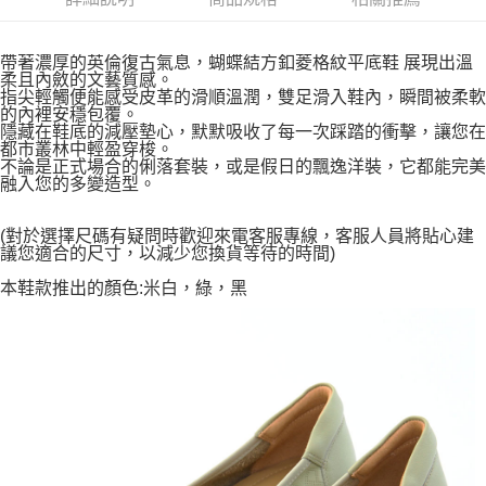
帶著濃厚的英倫復古氣息，蝴蝶結方釦菱格紋平底鞋 展現出溫
柔且內斂的文藝質感。
指尖輕觸便能感受皮革的滑順溫潤，雙足滑入鞋內，瞬間被柔軟
的內裡安穩包覆。
隱藏在鞋底的減壓墊心，默默吸收了每一次踩踏的衝擊，讓您在
都市叢林中輕盈穿梭。
不論是正式場合的俐落套裝，或是假日的飄逸洋裝，它都能完美
融入您的多變造型。
(對於選擇尺碼有疑問時歡迎來電客服專線，客服人員將貼心建
議您適合的尺寸，以減少您換貨等待的時間)
本鞋款推出的顏色:米白，綠，黑