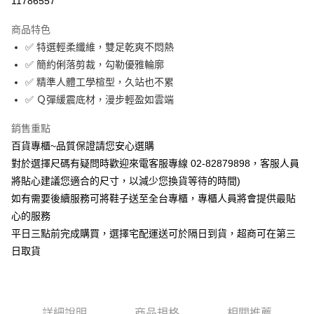
11786557
Apple Pay
商品特色
街口支付
✅ 特選輕柔纖維，雙足乾爽不悶熱
✅ 簡約俐落剪裁，勾勒優雅輪廓
運送方式
✅ 精準人體工學楦型，久站也不累
✅ Ｑ彈緩震底材，漫步輕盈如雲端
宅配
每筆NT$90，滿NT$1,000(含以上)免運費
銷售重點
百貨專櫃~品質保證請您安心選購
對於選擇尺碼有疑問時歡迎來電客服專線 02-82879898，客服人員
將貼心建議您適合的尺寸，以減少您換貨等待的時間)
如有需要後續服務可將鞋子送至全台專櫃，專櫃人員將會提供最貼
心的服務
平日三點前完成購買，選擇宅配運送可於隔日到貨，超商可在第三
日取貨
詳細說明
商品規格
相關推薦