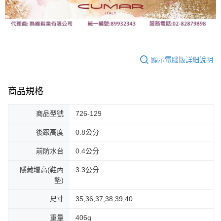
顯示電腦版詳細說明
商品規格
商品型號
726-129
後跟高度
0.8公分
前防水台
0.4公分
隱藏增高(鞋內
3.3公分
墊)
尺寸
35,36,37,38,39,40
重量
406g