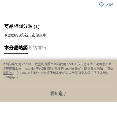
客服
商品相關分類 (1)
🍀2026SS🕛新上市優惠中
本分類熱銷
全站排行
本網站中使用 cookie，欲查詢有關本網站使用 cookie 方式之詳情，及若您不希
熱門標籤
望在電腦上使用 cookie 時應如何變更電腦的 cookie 設定，請參閱本網站「
隱私
權條款
」之 Cookie 聲明。您繼續使用本網站即表示您同意本公司得按本網站使
用條款之 Cookie 聲明使用 cookie。
了解更多 >
我知道了