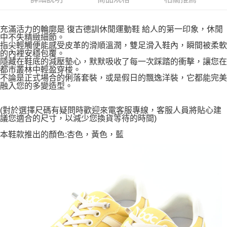
充滿活力的輪廓是 復古德訓休閒運動鞋 給人的第一印象，休閒
中不失精緻細節。
指尖輕觸便能感受皮革的滑順溫潤，雙足滑入鞋內，瞬間被柔軟
的內裡安穩包覆。
隱藏在鞋底的減壓墊心，默默吸收了每一次踩踏的衝擊，讓您在
都市叢林中輕盈穿梭。
不論是正式場合的俐落套裝，或是假日的飄逸洋裝，它都能完美
融入您的多變造型。
(對於選擇尺碼有疑問時歡迎來電客服專線，客服人員將貼心建
議您適合的尺寸，以減少您換貨等待的時間)
本鞋款推出的顏色:杏色，黃色，藍