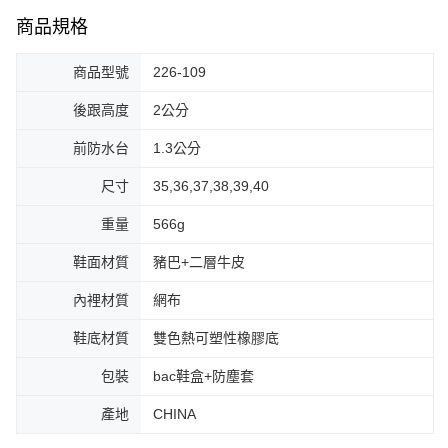
商品規格
商品型號
226-109
後跟高度
2公分
前防水台
1.3公分
尺寸
35,36,37,38,39,40
重量
566g
鞋面材質
豬巴+二層牛皮
內裡材質
網布
鞋底材質
雙色熱可塑性橡膠底
包裝
bac鞋盒+防塵套
產地
CHINA