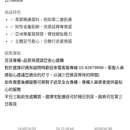
11786504
Apple Pay
商品特色
街口支付
✅ 柔韌親膚面料，宛如第二層肌膚
✅ 知性金屬釦飾，完美詮釋專業感
運送方式
✅ 亞洲專屬寬楦頭，釋放腳趾壓力
✅ 立體足弓墊心，分散行走疲勞感
宅配
每筆NT$90，滿NT$1,000(含以上)免運費
銷售重點
百貨專櫃~品質保證請您安心選購
對於選擇尺碼有疑問時歡迎來電客服專線 02-82879898，客服人員
將貼心建議您適合的尺寸，以減少您換貨等待的時間)
如有需要後續服務可將鞋子送至全台專櫃，專櫃人員將會提供最貼
心的服務
平日三點前完成購買，選擇宅配運送可於隔日到貨，超商可在第三
日取貨
詳細說明
商品規格
相關推薦