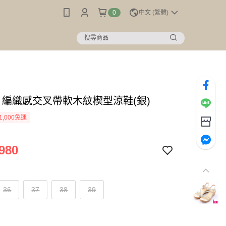
0
中文 (繁體)
c】編織感交叉帶軟木紋楔型涼鞋(銀)
1,000免運
980
36
37
38
39