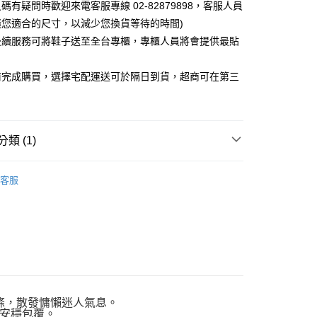
碼有疑問時歡迎來電客服專線 02-82879898，客服人員
0，滿NT$1,000(含以上)免運費
議您適合的尺寸，以減少您換貨等待的時間)
後續服務可將鞋子送至全台專櫃，專櫃人員將會提供最貼
前完成購買，選擇宅配運送可於隔日到貨，超商可在第三
類 (1)
SS🕛新上市優惠中
客服
條，散發慵懶迷人氣息。
安穩包覆。