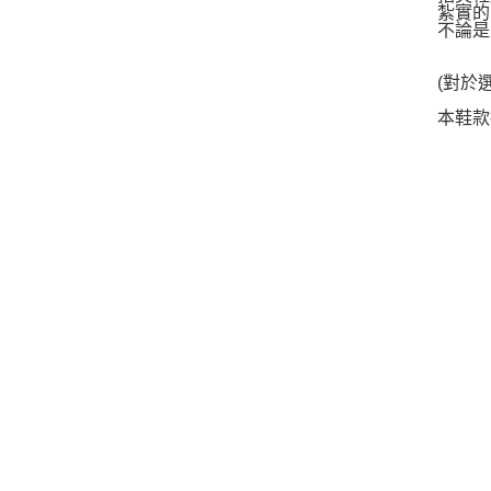
紮實的
不論是
(對於
本鞋款