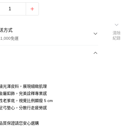
送方式
清除
紀錄
1,000免運
次付款
品級光澤皮料，展現細緻肌理
性金屬釦飾，完美詮釋專業感
性老爹底，視覺比例顯瘦 5 cm
體足弓墊心，分散行走疲勞感
~品質保證請您安心選購