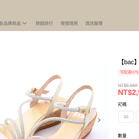
各品牌商品
熱銷排行
現領現用
資訊報導
【ba
宅配滿NT$
NT$5,680
NT$2,
尺碼
35
數量