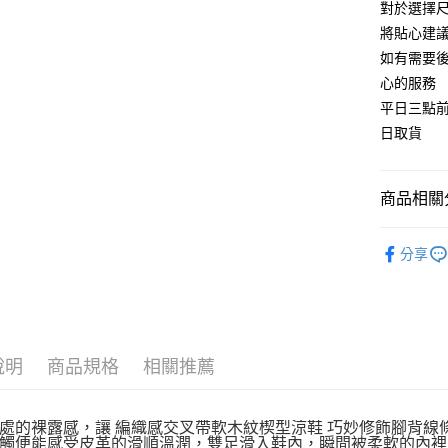
對於選擇尺
每筆NT$9
將貼心建
如有需要
心的服務
平日三點
日取貨
商品相關分
🍀2026
分享
說明
商品規格
相關推薦
處的裸露感，讓 編織感交叉帶軟木紋楔型涼鞋 巧妙修飾腳背線
觸便能感受皮革的滑順溫潤，雙足滑入鞋內，瞬間被柔軟的內裡