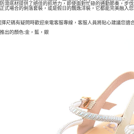
防滑底材提供了絕佳的抓地力，即使面對忙碌的通勤節奏，步伐
正式場合的俐落套裝，或是假日的飄逸洋裝，它都能完美融入您
選擇尺碼有疑問時歡迎來電客服專線，客服人員將貼心建議您適
推出的顏色:金，藍，銀