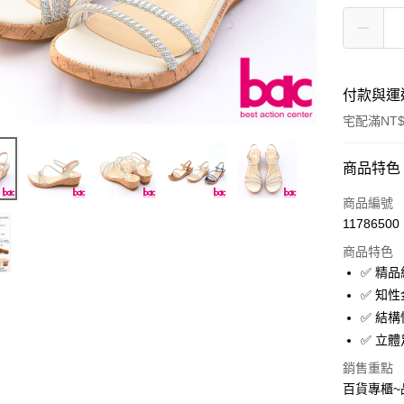
付款與運
宅配滿NT$
付款方式
商品特色
信用卡一
商品編號
11786500
LINE Pay
商品特色
Apple Pay
✅ 精
✅ 知
街口支付
✅ 結構
✅ 立
運送方式
銷售重點
百貨專櫃
宅配