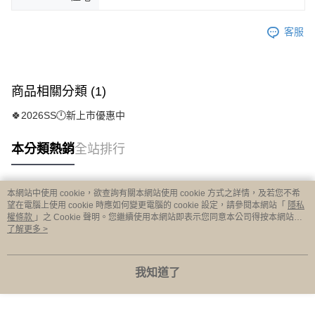
客服
商品相關分類 (1)
🍀2026SS🕛新上市優惠中
本分類熱銷
全站排行
本網站中使用 cookie，欲查詢有關本網站使用 cookie 方式之詳情，及若您不希
熱門標籤
望在電腦上使用 cookie 時應如何變更電腦的 cookie 設定，請參閱本網站「
隱私
權條款
」之 Cookie 聲明。您繼續使用本網站即表示您同意本公司得按本網站使
用條款之 Cookie 聲明使用 cookie。
了解更多 >
我知道了