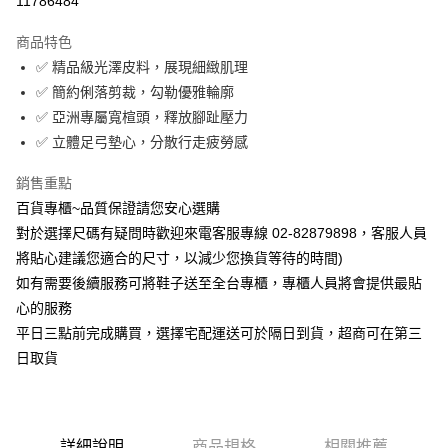
11786484
Apple Pay
商品特色
街口支付
✅ 精品級光澤皮料，展現細緻肌理
✅ 簡約俐落剪裁，勾勒優雅輪廓
運送方式
✅ 亞洲專屬寬楦頭，釋放腳趾壓力
✅ 立體足弓墊心，分散行走疲勞感
宅配
每筆NT$90，滿NT$1,000(含以上)免運費
銷售重點
百貨專櫃~品質保證請您安心選購
對於選擇尺碼有疑問時歡迎來電客服專線 02-82879898，客服人員
將貼心建議您適合的尺寸，以減少您換貨等待的時間)
如有需要後續服務可將鞋子送至全台專櫃，專櫃人員將會提供最貼
心的服務
平日三點前完成購買，選擇宅配運送可於隔日到貨，超商可在第三
日取貨
詳細說明
商品規格
相關推薦