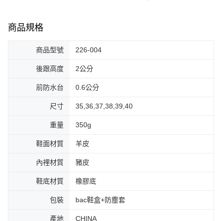
商品規格
商品型號
226-004
後跟高度
2公分
前防水台
0.6公分
尺寸
35,36,37,38,39,40
重量
350g
鞋面材質
羊皮
內裡材質
豬皮
鞋底材質
橡膠底
包裝
bac鞋盒+防塵套
產地
CHINA