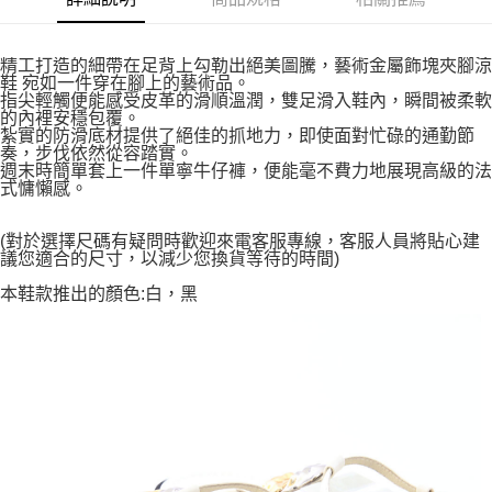
精工打造的細帶在足背上勾勒出絕美圖騰，藝術金屬飾塊夾腳涼
鞋 宛如一件穿在腳上的藝術品。
指尖輕觸便能感受皮革的滑順溫潤，雙足滑入鞋內，瞬間被柔軟
的內裡安穩包覆。
紮實的防滑底材提供了絕佳的抓地力，即使面對忙碌的通勤節
奏，步伐依然從容踏實。
週末時簡單套上一件單寧牛仔褲，便能毫不費力地展現高級的法
式慵懶感。
(對於選擇尺碼有疑問時歡迎來電客服專線，客服人員將貼心建
議您適合的尺寸，以減少您換貨等待的時間)
本鞋款推出的顏色:白，黑