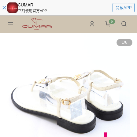
CUMAR
開啟APP
立刻使用官方APP
0
1
/
6