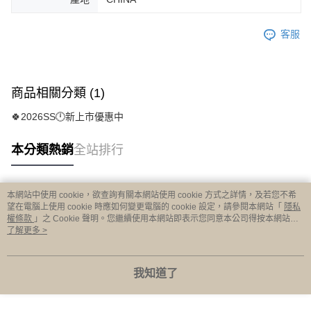
客服
商品相關分類 (1)
🍀2026SS🕛新上市優惠中
本分類熱銷
全站排行
本網站中使用 cookie，欲查詢有關本網站使用 cookie 方式之詳情，及若您不希
熱門標籤
望在電腦上使用 cookie 時應如何變更電腦的 cookie 設定，請參閱本網站「
隱私
權條款
」之 Cookie 聲明。您繼續使用本網站即表示您同意本公司得按本網站使
用條款之 Cookie 聲明使用 cookie。
了解更多 >
我知道了