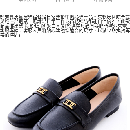
舒適真皮實穿樂福鞋是日常穿搭中的必備單品。柔軟皮料賦予雙
足絕佳舒適感，無論是日常工作或商務拜訪都能自信優雅。此款
商品推出黑 與 粉膚 與 米白。(對於選擇尺碼有疑問時歡迎來電
客服專線，客服人員將貼心建議您適合的尺寸，以減少您換貨等
待的時間)