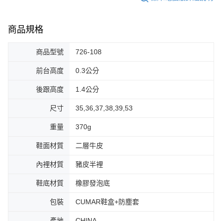
商品規格
商品型號
726-108
前台高度
0.3公分
後跟高度
1.4公分
尺寸
35,36,37,38,39,53
重量
370g
鞋面材質
二層牛皮
內裡材質
豬皮半裡
鞋底材質
橡膠發泡底
包裝
CUMAR鞋盒+防塵套
產地
CHINA