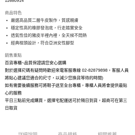
11680914
Apple Pay
商品特色
街口支付
嚴選高品質二層牛皮製作，質感親膚
穩定性高的橡膠發泡底，行走踏實安全
運送方式
透氣性佳的豬皮半裡內裡，全天候不悶熱
經典楦頭設計，符合亞洲女性腳型
宅配
每筆NT$90，滿NT$1,000(含以上)免運費
銷售重點
百貨專櫃~品質保證請您安心選購
對於選擇尺碼有疑問時歡迎來電客服專線 02-82879898，客服人員
將貼心建議您適合的尺寸，以減少您換貨等待的時間)
如有需要後續服務可將鞋子送至全台專櫃，專櫃人員將會提供最貼
心的服務
平日三點前完成購買，選擇宅配運送可於隔日到貨，超商可在第三
日取貨
詳細說明
商品規格
相關推薦