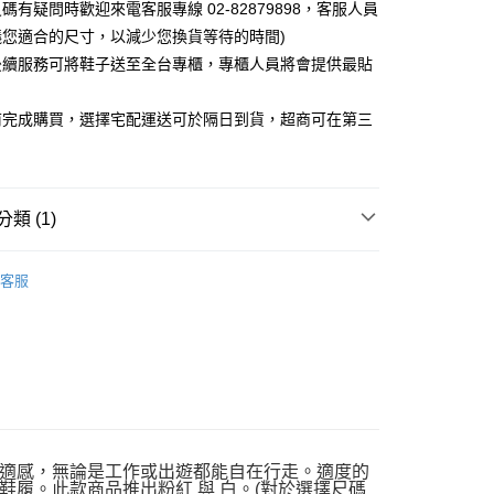
碼有疑問時歡迎來電客服專線 02-82879898，客服人員
0，滿NT$1,000(含以上)免運費
議您適合的尺寸，以減少您換貨等待的時間)
後續服務可將鞋子送至全台專櫃，專櫃人員將會提供最貼
前完成購買，選擇宅配運送可於隔日到貨，超商可在第三
類 (1)
SS🕛新上市優惠中
客服
適感，無論是工作或出遊都能自在行走。適度的
履。此款商品推出粉紅 與 白。(對於選擇尺碼