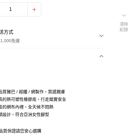
清除
紀錄
送方式
1,000免運
次付款
質豬巴 / 超纖 / 網製作，質感親膚
高的熱可塑性橡膠底，行走踏實安全
佳的網布內裡，全天候不悶熱
頭設計，符合亞洲女性腳型
~品質保證請您安心選購