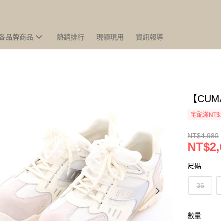
各品牌商品
熱銷排行
現領現用
資訊報導
【CU
宅配滿NT$
NT$4,980
NT$2,
尺碼
36
數量