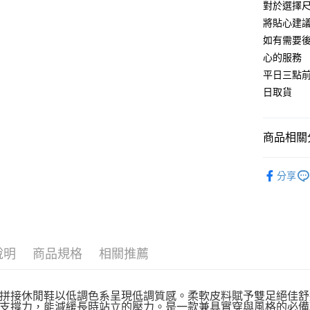
對於選擇尺
每筆NT$9
將貼心建
如有需要
心的服務
平日三點
日取貨
商品相關分
🍀2026
分享
說明
商品規格
相關推薦
拼接休閒鞋以低調色系呈現低調質感。柔軟皮料賦予雙足絕佳舒
支撐力，能減緩長時站立的壓力。是一款兼具實穿與風格的必備鞋