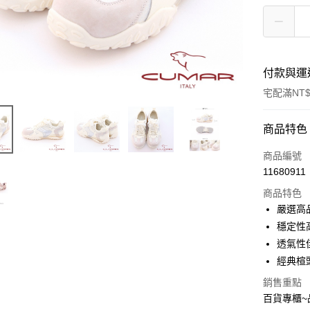
付款與運
宅配滿NT$
付款方式
商品特色
信用卡一
商品編號
11680911
LINE Pay
商品特色
Apple Pay
嚴選高品
穩定性
街口支付
透氣性
經典楦
運送方式
銷售重點
百貨專櫃
宅配