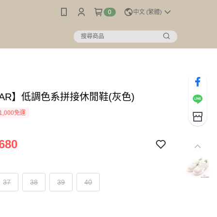
0
中文 (繁體)
MAR】低調色系拼接休閒鞋(灰色)
1,000免運
680
37
38
39
40