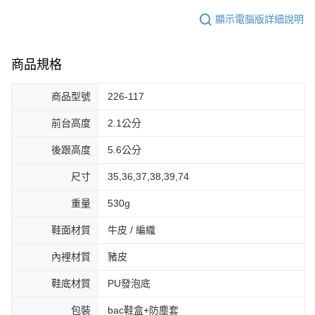
顯示電腦版詳細說明
商品規格
商品型號
226-117
前台高度
2.1公分
後跟高度
5.6公分
尺寸
35,36,37,38,39,74
重量
530g
鞋面材質
牛皮 / 編織
內裡材質
豬皮
鞋底材質
PU發泡底
包裝
bac鞋盒+防塵套