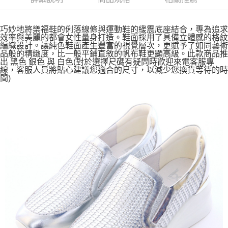
巧妙地將樂福鞋的俐落線條與運動鞋的緩震底座結合，專為追求
效率與美麗的都會女性量身打造。鞋面採用了具備立體感的格紋
編織設計。讓純色鞋面產生豐富的視覺層次，更賦予了如同藝術
品般的精緻度，比一般平鋪直敘的帆布鞋更顯高級。此款商品推
出 黑色 銀色 與 白色(對於選擇尺碼有疑問時歡迎來電客服專
線，客服人員將貼心建議您適合的尺寸，以減少您換貨等待的時
間)