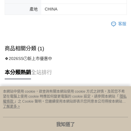
產地
CHINA
客服
商品相關分類 (1)
🍀2026SS🕛新上市優惠中
本分類熱銷
全站排行
本網站中使用 cookie，欲查詢有關本網站使用 cookie 方式之詳情，及若您不希
熱門標籤
望在電腦上使用 cookie 時應如何變更電腦的 cookie 設定，請參閱本網站「
隱私
權條款
」之 Cookie 聲明。您繼續使用本網站即表示您同意本公司得按本網站使
用條款之 Cookie 聲明使用 cookie。
了解更多 >
我知道了