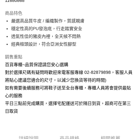
11680868
Apple Pay
商品特色
街口支付
嚴選高品質牛皮 / 編織製作，質感親膚
穩定性高的PU發泡底，行走踏實安全
運送方式
透氣性佳的豬皮內裡，全天候不悶熱
經典楦頭設計，符合亞洲女性腳型
宅配
每筆NT$90，滿NT$1,000(含以上)免運費
銷售重點
百貨專櫃~品質保證請您安心選購
對於選擇尺碼有疑問時歡迎來電客服專線 02-82879898，客服人員
將貼心建議您適合的尺寸，以減少您換貨等待的時間)
如有需要後續服務可將鞋子送至全台專櫃，專櫃人員將會提供最貼
心的服務
平日三點前完成購買，選擇宅配運送可於隔日到貨，超商可在第三
日取貨
詳細說明
商品規格
相關推薦