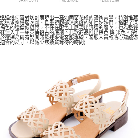
透過幾何雷射切割展現出一種如同窗花般的藝術美學，特別推薦
給追求穿搭層次感、且重視腳部涼爽度的知性姊妹們，搭配了深
褐色的穩健低粗跟，不僅在配色上展現出沉穩的層次，也為整雙
鞋注入了一絲英倫復古的底蘊。此款商品推出棕色 與 米色。(對
於選擇尺碼有疑問時歡迎來電客服專線，客服人員將貼心建議您
適合的尺寸，以減少您換貨等待的時間)