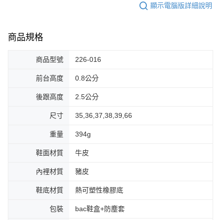
顯示電腦版詳細說明
商品規格
商品型號
226-016
前台高度
0.8公分
後跟高度
2.5公分
尺寸
35,36,37,38,39,66
重量
394g
鞋面材質
牛皮
內裡材質
豬皮
鞋底材質
熱可塑性橡膠底
包裝
bac鞋盒+防塵套