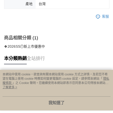
產地
台灣
客服
商品相關分類 (1)
🍀2026SS🕛新上市優惠中
本分類熱銷
全站排行
本網站中使用 cookie，欲查詢有關本網站使用 cookie 方式之詳情，及若您不希
熱門標籤
望在電腦上使用 cookie 時應如何變更電腦的 cookie 設定，請參閱本網站「
隱私
權條款
」之 Cookie 聲明。您繼續使用本網站即表示您同意本公司得按本網站使
用條款之 Cookie 聲明使用 cookie。
了解更多 >
我知道了