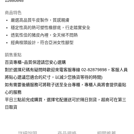
11680848
Apple Pay
商品特色
街口支付
嚴選高品質牛皮製作，質感親膚
穩定性高的熱可塑性橡膠底，行走踏實安全
運送方式
透氣性佳的豬皮內裡，全天候不悶熱
經典楦頭設計，符合亞洲女性腳型
宅配
每筆NT$90，滿NT$1,000(含以上)免運費
銷售重點
百貨專櫃~品質保證請您安心選購
對於選擇尺碼有疑問時歡迎來電客服專線 02-82879898，客服人員
將貼心建議您適合的尺寸，以減少您換貨等待的時間)
如有需要後續服務可將鞋子送至全台專櫃，專櫃人員將會提供最貼
心的服務
平日三點前完成購買，選擇宅配運送可於隔日到貨，超商可在第三
日取貨
詳細說明
商品規格
相關推薦