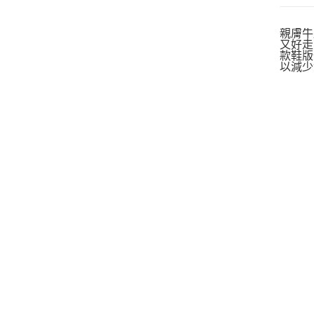
親膚牛
又好走
款鞋版
以減少