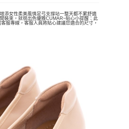
增添女性柔美風情足弓支撐站一整天都不累舒適
裝束，就很出色優雅CUMAR~貼心小提醒：此
電客服專線，客服人員將貼心建議您適合的尺寸，