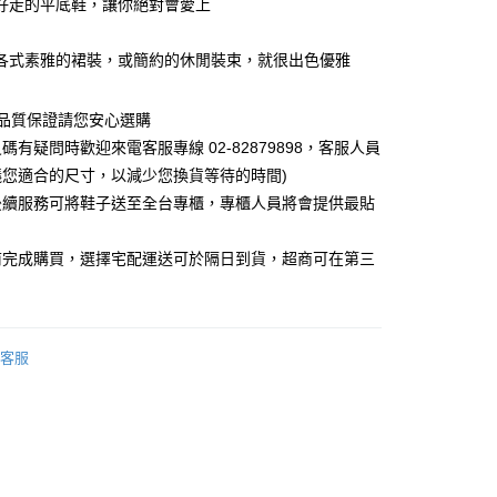
好走的平底鞋，讓你絕對會愛上
0，滿NT$1,000(含以上)免運費
各式素雅的裙裝，或簡約的休閒裝束，就很出色優雅
~品質保證請您安心選購
碼有疑問時歡迎來電客服專線 02-82879898，客服人員
議您適合的尺寸，以減少您換貨等待的時間)
後續服務可將鞋子送至全台專櫃，專櫃人員將會提供最貼
前完成購買，選擇宅配運送可於隔日到貨，超商可在第三
客服