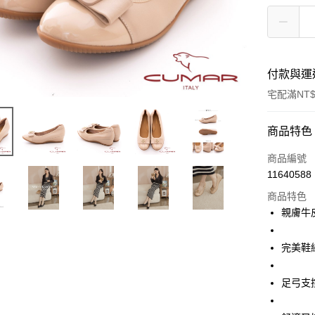
付款與運
宅配滿NT$
付款方式
商品特色
信用卡一
商品編號
11640588
LINE Pay
商品特色
Apple Pay
親膚牛
街口支付
完美鞋
運送方式
足弓支
宅配