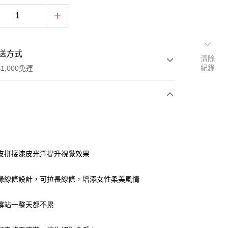
送方式
清除
紀錄
1,000免運
次付款
皮拼接漆皮光澤提升視覺效果
緣線條設計，可拉長線條，增添女性柔美風情
撐站一整天都不累