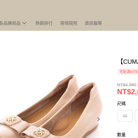
各品牌商品
熱銷排行
現領現用
資訊報導
【CU
宅配滿NT$
NT$4,980
NT$2,
尺碼
36
數量