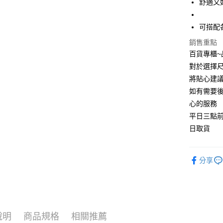
舒適又
每筆NT$9
可搭配
銷售重點
百貨專櫃
對於選擇尺
將貼心建
如有需要
心的服務
平日三點
日取貨
分享
說明
商品規格
相關推薦