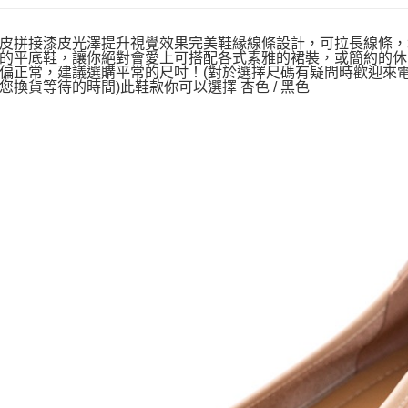
皮拼接漆皮光澤提升視覺效果完美鞋緣線條設計，可拉長線條，
的平底鞋，讓你絕對會愛上可搭配各式素雅的裙裝，或簡約的休閒
偏正常，建議選購平常的尺吋！(對於選擇尺碼有疑問時歡迎來
您換貨等待的時間)此鞋款你可以選擇 杏色 / 黑色