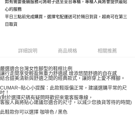
如有需要後續服務可將鞋子送至全台專櫃，專櫃人員將會提供最貼
心的服務
平日三點前完成購買，選擇宅配運送可於隔日到貨，超商可在第三
日取貨
詳細說明
商品規格
相關推薦
嚴選適合台灣女性腳型的鞋楦比例
讓行走間享受輕盈無重力舒適感 增添悠閒舒適的自在感
結合甜美清新與舒適之間的經典款式，讓妳穿上愛不釋腳。
CUMAR~貼心小提醒：此款鞋版偏正常，建議選購平常的尺
吋！
(對於選擇尺碼有疑問時歡迎來電客服專線，
客服人員將貼心建議您適合的尺寸，以減少您換貨等待的時間)
此鞋款你可以選擇 咖啡色 / 黑色