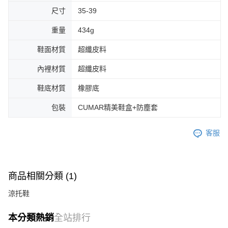
尺寸
35-39
重量
434g
鞋面材質
超纖皮料
內裡材質
超纖皮料
鞋底材質
橡膠底
包裝
CUMAR精美鞋盒+防塵套
客服
商品相關分類 (1)
涼托鞋
本分類熱銷
全站排行