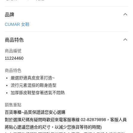
付款方式
品牌
信用卡一次付款
CUMAR 女鞋
LINE Pay
商品特色
Apple Pay
商品編號
街口支付
11224460
運送方式
商品特色
宅配
嚴選舒適真皮皮革打造~
每筆NT$90，滿NT$1,000(含以上)免運費
流行元素混搭的鞋身造型
加厚豚皮鞋墊穿著透氣不悶熱
銷售重點
百貨專櫃~品質保證請您安心選購
對於選擇尺碼有疑問時歡迎來電客服專線 02-82879898，客服人員
將貼心建議您適合的尺寸，以減少您換貨等待的時間)