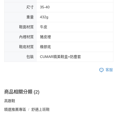
尺寸
35-40
重量
432g
鞋面材質
牛皮
內裡材質
豬皮裡
鞋底材質
橡膠底
包裝
CUMAR精美鞋盒+防塵套
客服
商品相關分類 (2)
高跟鞋
精選推薦專區
舒適上班鞋