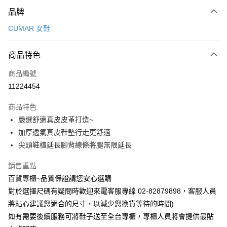
付款方式
品牌
信用卡一次付款
CUMAR 女鞋
LINE Pay
商品特色
Apple Pay
商品編號
街口支付
11224454
運送方式
商品特色
宅配
嚴選舒適真皮皮革打造~
每筆NT$90，滿NT$1,000(含以上)免運費
加厚透氣真皮鞋墊行走更舒適
尖頭鞋楦延長腳背線條將腿無限延長
銷售重點
百貨專櫃~品質保證請您安心選購
對於選擇尺碼有疑問時歡迎來電客服專線 02-82879898，客服人員
將貼心建議您適合的尺寸，以減少您換貨等待的時間)
如有需要後續服務可將鞋子送至全台專櫃，專櫃人員將會提供最貼