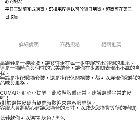
心的服務
平日三點前完成購買，選擇宅配運送可於隔日到貨，超商可在第三
日取貨
詳細說明
商品規格
相關推薦
高跟鞋是一種魔法，讓女性走在每一步中綻放出別樣的風采。
這是一場時尚與個性的完美結合，讓你在步履間表現出不羈的自
我。
無論是搭配職場套裝，還是搭配休閒裙裝，都可以展現你獨特的
品味與風格。
CUMAR~貼心小提醒：此款鞋版偏正常，建議選購平常的尺
吋！
(對於選擇尺碼有疑問時歡迎來電客服專線，
客服人員將貼心建議您適合的尺寸，以減少您換貨等待的時間)
此鞋款你可以選擇 灰色 / 黑色