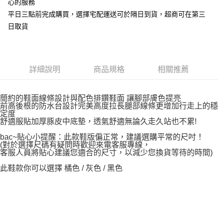
心的服務
平日三點前完成購買，選擇宅配運送可於隔日到貨，超商可在第三
日取貨
詳細說明
商品規格
相關推薦
簡約的鞋面線條設計與配色排鑽鞋面 讓腳部膚色提亮
前高後根的防水台設計完美高度拉長腿部線條更增加行走上的穩
定度
舒適服貼加厚豚皮中底墊，透氣舒適無論久走久站也不累!
bac~貼心小提醒：此款鞋版偏正常，建議選購平常的尺吋！
(對於選擇尺碼有疑問時歡迎來電客服專線，
客服人員將貼心建議您適合的尺寸，以減少您換貨等待的時間)
此鞋款你可以選擇 橘色 / 灰色 / 黑色