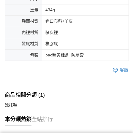
重量
434g
鞋面材質
進口布料+羊皮
內裡材質
豬皮裡
鞋底材質
橡膠底
包裝
bac精美鞋盒+防塵套
客服
商品相關分類 (1)
涼托鞋
本分類熱銷
全站排行