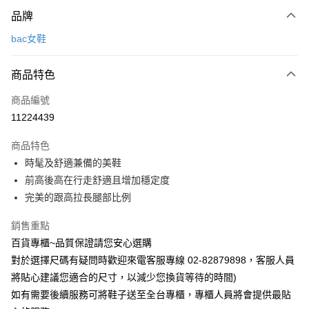
付款方式
品牌
信用卡一次付款
bac女鞋
LINE Pay
商品特色
Apple Pay
商品編號
街口支付
11224439
運送方式
商品特色
宅配
時髦及舒適兼備的美鞋
每筆NT$90，滿NT$1,000(含以上)免運費
前高後高在行走舒適且增加穩定度
完美的跟高拉長腿部比例
銷售重點
百貨專櫃~品質保證請您安心選購
對於選擇尺碼有疑問時歡迎來電客服專線 02-82879898，客服人員
將貼心建議您適合的尺寸，以減少您換貨等待的時間)
如有需要後續服務可將鞋子送至全台專櫃，專櫃人員將會提供最貼