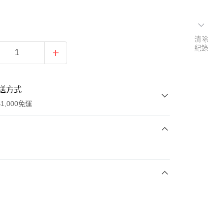
清除
紀錄
送方式
1,000免運
次付款