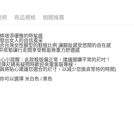
說明
商品規格
相關推薦
條增添優雅的時髦感
發出女人的自信風采
合台灣女性腳型的鞋楦比例 讓腳趾感受悠閒的自在感
中底墊讓行走間享受輕盈無重力舒適感
~貼心小提醒：此款鞋版偏正常，建議選購平常的尺吋！
選擇尺碼有疑問時歡迎來電客服專線，
員將貼心建議您適合的尺寸，以減少您換貨等待的時間)
你可以選擇 米白色 / 黑色