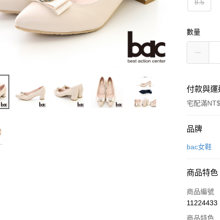
8.5
數量
付款與運
宅配滿NT$
付款方式
品牌
信用卡一
bac女鞋
LINE Pay
商品特色
Apple Pay
商品編號
街口支付
11224433
商品特色