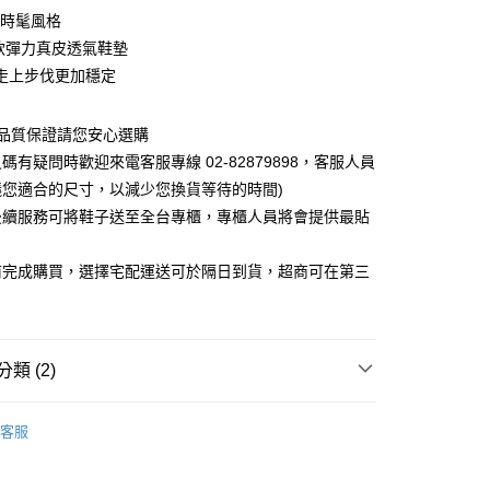
新時髦風格
軟彈力真皮透氣鞋墊
走上步伐更加穩定
0，滿NT$1,000(含以上)免運費
~品質保證請您安心選購
碼有疑問時歡迎來電客服專線 02-82879898，客服人員
議您適合的尺寸，以減少您換貨等待的時間)
後續服務可將鞋子送至全台專櫃，專櫃人員將會提供最貼
前完成購買，選擇宅配運送可於隔日到貨，超商可在第三
類 (2)
客服
專區
舒適上班鞋