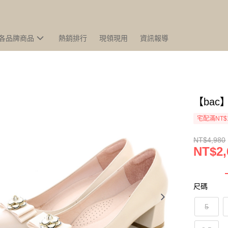
各品牌商品
熱銷排行
現領現用
資訊報導
【bac
宅配滿NT$
NT$4,980
NT$2,
尺碼
5