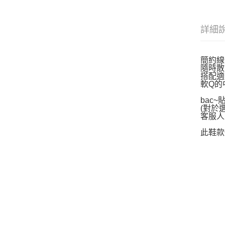
詳細
簡約線
隨時散
搭配適
軟Q的
bac
(對於
客服人
此鞋款