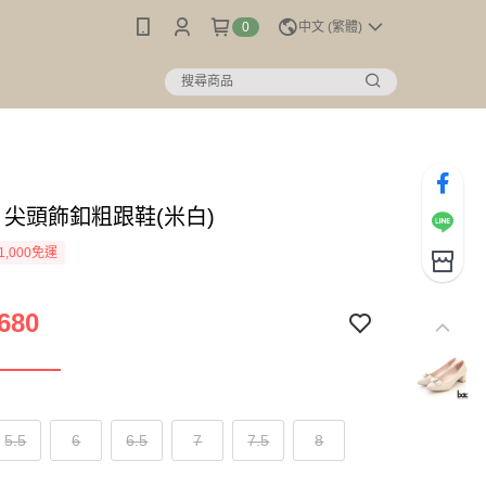
0
中文 (繁體)
】尖頭飾釦粗跟鞋(米白)
1,000免運
680
5.5
6
6.5
7
7.5
8