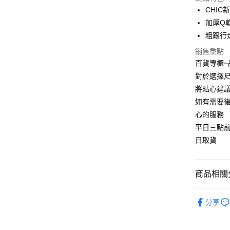
CHIC
運送方式
加厚Q
宅配
粗跟行
每筆NT$9
銷售重點
百貨專櫃
對於選擇尺
將貼心建
如有需要
心的服務
平日三點
日取貨
商品相關分
高跟鞋
分享
精選推薦