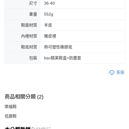
尺寸
36-40
重量
552g
鞋面材質
羊皮
內裡材質
豬皮裡
鞋底材質
熱可塑性橡膠底
包裝
bac精美鞋盒+防塵套
客服
商品相關分類 (2)
樂福鞋
低跟鞋