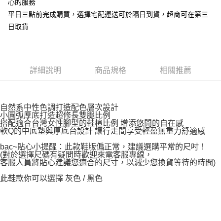
心的服務
平日三點前完成購買，選擇宅配運送可於隔日到貨，超商可在第三
日取貨
詳細說明
商品規格
相關推薦
自然系中性色調打造配色層次設計
小圓弧厚底打造超修長雙腿比例
搭配適合台灣女性腳型的鞋楦比例 增添悠閒的自在感
軟Q的中底墊與厚底台設計 讓行走間享受輕盈無重力舒適感
bac~貼心小提醒：此款鞋版偏正常，建議選購平常的尺吋！
(對於選擇尺碼有疑問時歡迎來電客服專線，
客服人員將貼心建議您適合的尺寸，以減少您換貨等待的時間)
此鞋款你可以選擇 灰色 / 黑色