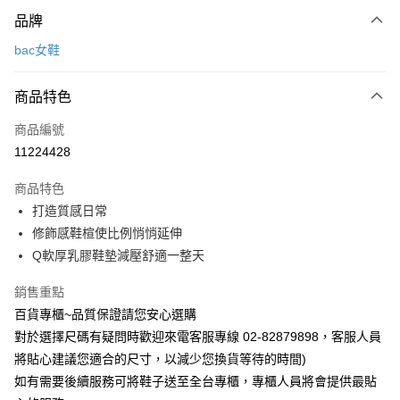
付款方式
品牌
信用卡一次付款
bac女鞋
LINE Pay
商品特色
Apple Pay
商品編號
街口支付
11224428
運送方式
商品特色
宅配
打造質感日常
每筆NT$90，滿NT$1,000(含以上)免運費
修飾感鞋楦使比例悄悄延伸
Q軟厚乳膠鞋墊減壓舒適一整天
銷售重點
百貨專櫃~品質保證請您安心選購
對於選擇尺碼有疑問時歡迎來電客服專線 02-82879898，客服人員
將貼心建議您適合的尺寸，以減少您換貨等待的時間)
如有需要後續服務可將鞋子送至全台專櫃，專櫃人員將會提供最貼