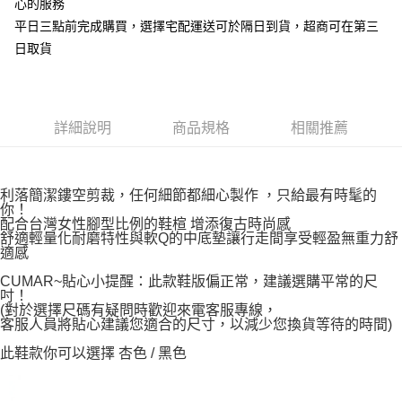
心的服務
平日三點前完成購買，選擇宅配運送可於隔日到貨，超商可在第三
日取貨
詳細說明
商品規格
相關推薦
利落簡潔鏤空剪裁，任何細節都細心製作 ，只給最有時髦的
你！
配合台灣女性腳型比例的鞋楦 增添復古時尚感
舒適輕量化耐磨特性與軟Q的中底墊讓行走間享受輕盈無重力舒
適感
CUMAR~貼心小提醒：此款鞋版偏正常，建議選購平常的尺
吋！
(對於選擇尺碼有疑問時歡迎來電客服專線，
客服人員將貼心建議您適合的尺寸，以減少您換貨等待的時間)
此鞋款你可以選擇 杏色 / 黑色