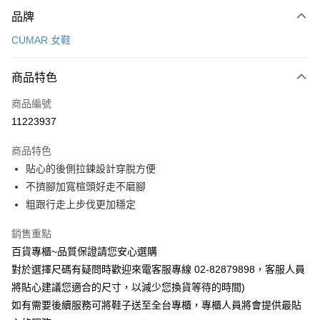
付款方式
品牌
信用卡一次付款
CUMAR 女鞋
LINE Pay
商品特色
Apple Pay
商品編號
街口支付
11223937
運送方式
商品特色
宅配
貼心的後側拉鍊設計穿脫方便
每筆NT$90，滿NT$1,000(含以上)免運費
不擠腳加寬楦頭好走不磨腳
粗跟行走上步伐更加穩定
銷售重點
百貨專櫃~品質保證請您安心選購
對於選擇尺碼有疑問時歡迎來電客服專線 02-82879898，客服人員
將貼心建議您適合的尺寸，以減少您換貨等待的時間)
如有需要後續服務可將鞋子送至全台專櫃，專櫃人員將會提供最貼