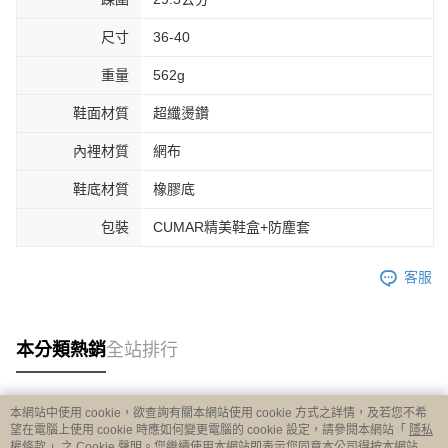
尺寸
36-40
重量
562g
鞋面材質
超纖燙鑽
內裡材質
網布
鞋底材質
橡膠底
包裝
CUMAR精美鞋盒+防塵套
客服
本分類熱銷
全站排行
本網站中使用 cookie，欲查詢有關本網站使用 cookie 方式之詳情，及若您不希
熱門標籤
望在電腦上使用 cookie 時應如何變更電腦的 cookie 設定，請參閱本網站「
隱私
權條款
」之 Cookie 聲明。您繼續使用本網站即表示您同意本公司得按本網站使