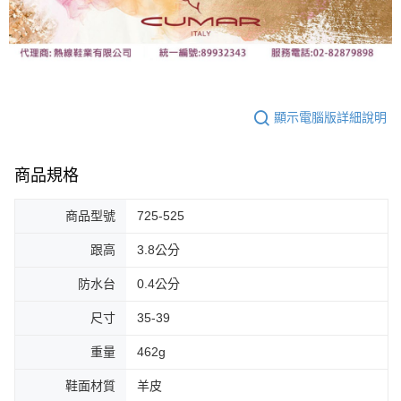
顯示電腦版詳細說明
商品規格
商品型號
725-525
跟高
3.8公分
防水台
0.4公分
尺寸
35-39
重量
462g
鞋面材質
羊皮