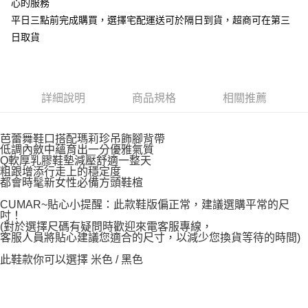
心的服務
平日三點前完成購買，選擇宅配運送可於隔日到貨，超商可在第三
日取貨
詳細說明
商品規格
相關推薦
芭蕾舞鞋口搭配瑪莉珍吊飾腳背帶
低調內斂中蘊育出一分優雅氣質
Q軟厚乳膠鞋墊減壓舒適一整天
粗跟增添行走上的穩定度
都會時髦新女性必備方頭鞋楦
CUMAR~貼心小提醒：此款鞋版偏正常，建議選購平常的尺
吋！
(對於選擇尺碼有疑問時歡迎來電客服專線，
客服人員將貼心建議您適合的尺寸，以減少您換貨等待的時間)
此鞋款你可以選擇 米色 / 黑色