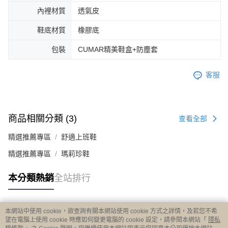
內裡材質
透氣皮
鞋底材質
橡膠底
包裝
CUMAR精美鞋盒+防塵套
客服
商品相關分類 (3)
查看全部
精選推薦專區
舒適上班鞋
精選推薦專區
瑪莉珍鞋
本分類熱銷
全站排行
本網站中使用 cookie，欲查詢有關本網站使用 cookie 方式之詳情，及若您不希
熱門標籤
望在電腦上使用 cookie 時應如何變更電腦的 cookie 設定，請參閱本網站「
隱私