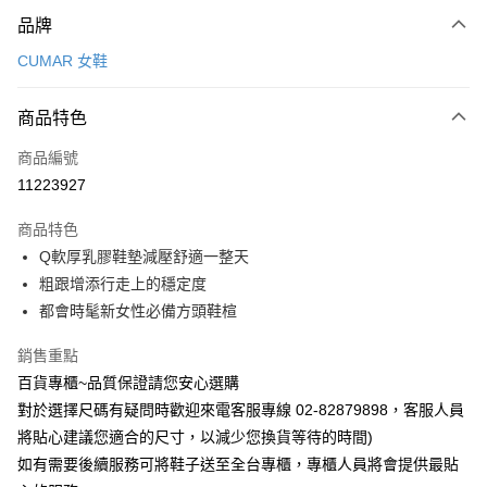
付款方式
品牌
信用卡一次付款
CUMAR 女鞋
LINE Pay
商品特色
Apple Pay
商品編號
街口支付
11223927
運送方式
商品特色
宅配
Q軟厚乳膠鞋墊減壓舒適一整天
每筆NT$90，滿NT$1,000(含以上)免運費
粗跟增添行走上的穩定度
都會時髦新女性必備方頭鞋楦
銷售重點
百貨專櫃~品質保證請您安心選購
對於選擇尺碼有疑問時歡迎來電客服專線 02-82879898，客服人員
將貼心建議您適合的尺寸，以減少您換貨等待的時間)
如有需要後續服務可將鞋子送至全台專櫃，專櫃人員將會提供最貼